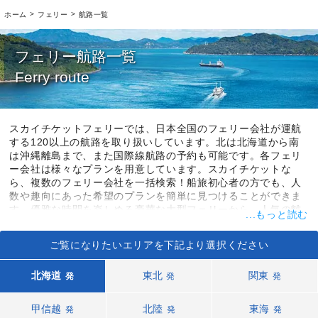
>
>
ホーム
フェリー
航路一覧
フェリー航路一覧
Ferry route
スカイチケットフェリーでは、日本全国のフェリー会社が運航
する120以上の航路を取り扱いしています。北は北海道から南
は沖縄離島まで、また国際線航路の予約も可能です。各フェリ
ー会社は様々なプランを用意しています。スカイチケットな
ら、複数のフェリー会社を一括検索！船旅初心者の方でも、人
数や趣向にあった希望のプランを簡単に見つけることができま
す。優雅な時間を楽しめる豪華な大型フェリーから、人気の離
...もっと読む
島へ向かう高速船まで、フェリーのラインナップは実に多彩。
乗りたいフェリーを見つけたら、そのまま予約をすることが可
ご覧になりたいエリアを下記より選択ください
能です。
北海道
東北
関東
発
発
発
甲信越
北陸
東海
発
発
発