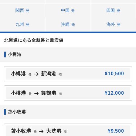
関西
中国
四国
発
発
発
九州
沖縄
海外
発
発
発
北海道にある全航路と最安値
小樽港
小樽港
新潟港
¥10,500
発
着
小樽港
舞鶴港
¥12,000
発
着
苫小牧港
苫小牧港
大洗港
¥9,500
発
着