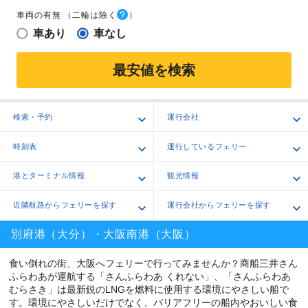
車両の有無
（二輪は除く
）
車あり
車なし
最安値を検索
検索・予約
運行会社
時刻表
運行しているフェリー
港とターミナル情報
観光情報
近隣航路からフェリーを探す
運行会社からフェリーを探す
別府港（大分）・大阪南港（大阪）
食い倒れの街、大阪へフェリーで行ってみませんか？商船三井さん
ふらわあが運航する「さんふらわあ くれない」、「さんふらわあ
むらさき」は最新鋭のLNGを燃料に使用する環境にやさしい船で
す。環境にやさしいだけでなく、バリアフリーの船内やおいしい食