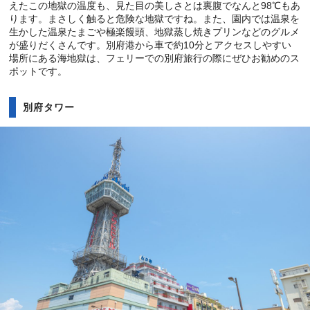
えたこの地獄の温度も、見た目の美しさとは裏腹でなんと98℃もあ
ります。まさしく触ると危険な地獄ですね。また、園内では温泉を
生かした温泉たまごや極楽饅頭、地獄蒸し焼きプリンなどのグルメ
が盛りだくさんです。別府港から車で約10分とアクセスしやすい
場所にある海地獄は、フェリーでの別府旅行の際にぜひお勧めのス
ポットです。
別府タワー