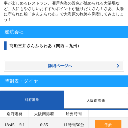
事が楽しめるレストラン、瀬戸内海の景色が眺められる大浴場な
ど、人にもやさしいおすすめポイントが盛りだくさん！さあ、太陽
に守られた船「さんふらわあ」で大海原の旅路を満喫してみましょ
う！
運航会社
商船三井さんふらわあ（関西⇔九州）
詳細ページへ
時刻表・ダイヤ
別府港発
大阪南港発
別府港発
大阪南港着
所要時間
18:45 ※1
6:35
11時間50分
予約