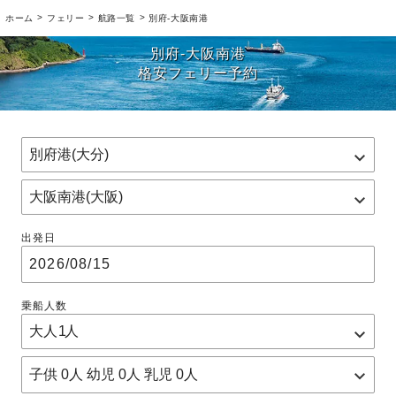
>
>
>
ホーム
フェリー
航路一覧
別府-大阪南港
別府-大阪南港
格安フェリー予約
出発日
乗船人数
子供
0
人 幼児
0
人 乳児
0
人