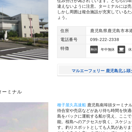
住み分けが為されています。どちらの埠
違えないように注意。ターミナルには売
しかし周囲は複合施設が充実しているた
ょう。
住所
鹿児島県鹿児島市本
電話番号
099-222-2338
特徴
年中無休
休
マルエーフェリー 鹿児島北ふ頭
ターミナル
種子屋久高速船
鹿児島南埠頭ターミナル
待合室や売店などがあり待ち時間を快適
島をバックに運航する船が見え、ここで
能。桜島へのアクセスが良く、スケジュ
す。釣りスポットとしても人気がありま