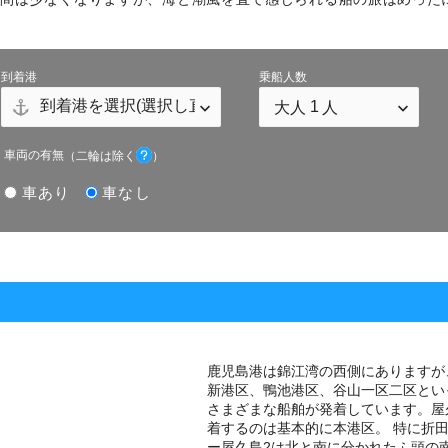
到着港
乗船人数
車両の有無
（二輪は除く
）
車あり
車なし
鹿児島港は錦江湾の西側にありますが
新港区、鴨池港区、谷山一区二区とい
さまざまな船舶が発着しています。屋
着するのは基本的に本港区。 特に折
ー屋久島2は北と南に分かれたふ頭の