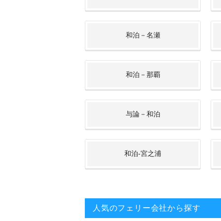
和泊－名瀬
和泊－那覇
与論－和泊
和泊-宮之浦
人気のフェリー会社から探す