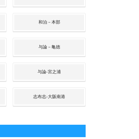
和泊－本部
与論－亀徳
与論-宮之浦
志布志-大阪南港