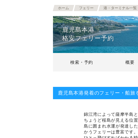
ホーム
フェリー
港・ターミナル一覧
鹿児島本港
格安フェリー予約
検索・予約
概要
鹿児島本港発着のフェリー・船旅
錦江湾によって薩摩半島
ちょうど桜島が見える位置
島に囲まれ水運が発達し
かうフェリーは豊富です
ひとっ飛びすればかかる