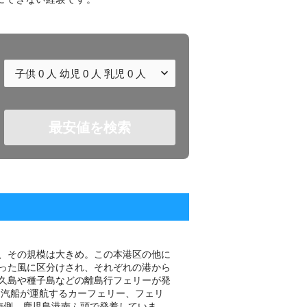
子供
0
人 幼児
0
人 乳児
0
人
最安値を検索
、その規模は大きめ。この本港区の他に
った風に区分けされ、それぞれの港から
久島や種子島などの離島行フェリーが発
田汽船が運航するカーフェリー、フェリ
南側、鹿児島港南ふ頭で発着していま