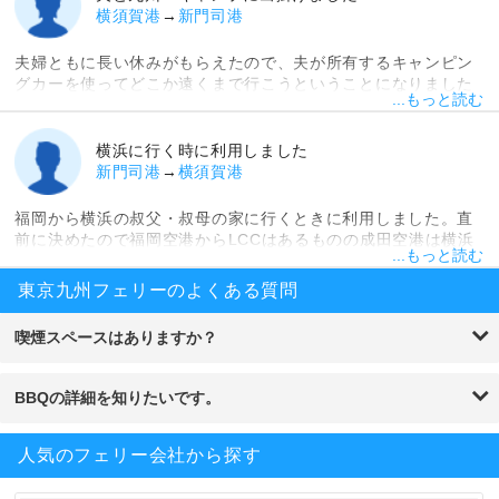
横須賀港
→
新門司港
夫婦ともに長い休みがもらえたので、夫が所有するキャンピン
グカーを使ってどこか遠くまで行こうということになりました
...もっと読む
が、遠くへ行くには当然運転時間が長くなり負担です。とはい
え、新幹線や飛行機だとキャンピングカーを置いていかなけれ
ばなりません。そこで思いついたのがフェリー。ちょうど2021
横浜に行く時に利用しました
年に東京九州フェリーが就航して、インテリアもオシャレだっ
新門司港
→
横須賀港
たのでこちらに決定しました。船内設備も充実していて、大海
原で露天風呂も楽しむことができたので大満足♪レストランのチ
福岡から横浜の叔父・叔母の家に行くときに利用しました。直
キン南蛮もおいしかったです。久住高原でのキャンプ後の帰り
前に決めたので福岡空港からLCCはあるものの成田空港は横浜
も利用しましたが、行きと違う船だったのでまた違った雰囲気
...もっと読む
から遠く、運賃も高い上に荷物も量があるので選択肢としては
が味わえたので良い旅行でした。
ないかなと思いました。そこで目を付けたのが東京九州フェリ
東京九州フェリーのよくある質問
ーです。夜行バスとは違って窮屈じゃなく横になって眠れる
し、時間はたっぷりあるのでこれに決めました。新門司港まで
喫煙スペースはありますか？
は家族に連れて行ってもらい、いざ乗船。 今回乗ったのはツー
リストAでしたが、雑魚寝を想像していたら全然違う快適さに
驚き。おいしいご飯が出てくるレストランやお風呂にも大満
BBQの詳細を知りたいです。
足。船内ではWi-Fiもつながったのでスマホのギガ数も節約でき
ました。夜も快適に眠れて、昼間はフォワードサロンで海を眺
めていました。船ではBBQもできるみたいなので今度は友達を
人気のフェリー会社から探す
連れて乗りたいな。また夜になって横須賀に到着。叔父が車で
横須賀港に迎えに来てくれました。東京に行く人も終電までに