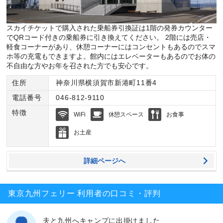
スカイチケットで購入された乗船券引換証は1階の発券カウンター
でQRコード付きの乗船券に引き換えてください。 2階には売店・
軽食コーナーがあり、休憩コーナーにはコンセントもあるのでスマ
ホ等の充電もできますよ。館内にはエレベーターもあるのでお体の
不自由な方やお年を召された方でも安心です。
住所
神奈川県横須賀市新港町11番4
電話番号
046-812-9110
特徴
WiFi
休憩スペース
お食事
お土産
詳細ページへ
東京九州フェリー 利用者の口コミ・評判
夫と九州へキャンプに出掛けました