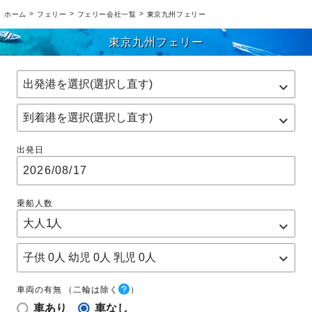
>
>
>
ホーム
フェリー
フェリー会社一覧
東京九州フェリー
東京九州フェリー
出発日
乗船人数
子供
0
人 幼児
0
人 乳児
0
人
車両の有無
（二輪は除く
）
車あり
車なし