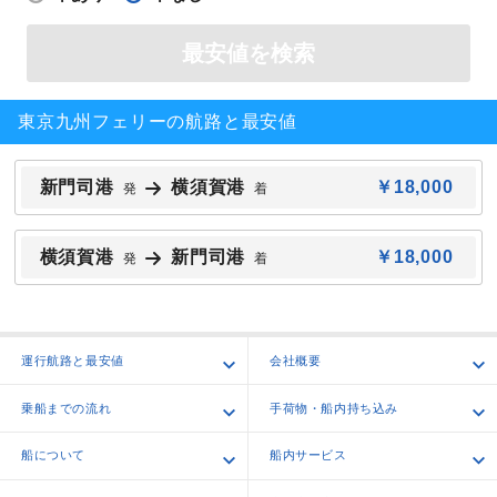
最安値を検索
東京九州フェリーの航路と最安値
新門司港
横須賀港
￥18,000
発
着
横須賀港
新門司港
￥18,000
発
着
運行航路と最安値
会社概要
乗船までの流れ
手荷物・船内持ち込み
船について
船内サービス