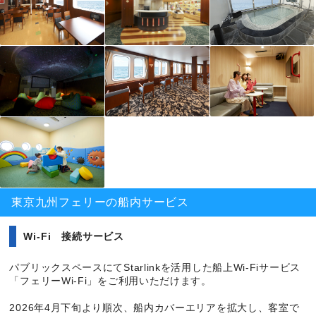
総トン数
15,515トン
露天風呂や展望大浴場、サウナを完備しており、ゆったりとご入浴
航海速力
28.3ノット
をお楽しみください。
全長
222.5m
旅客定員
268名
詳細ページへ
車載搭載数
トラック約154台／乗用車約30台
総トン数
17,400トン
航海速力
27.5ノット
全長
224.5ｍ
旅客定員
590名
車載搭載数
トラック158台／乗用車58台
東京九州フェリーの船内サービス
Wi-Fi 接続サービス
パブリックスペースにてStarlinkを活用した船上Wi-Fiサービス
「フェリーWi-Fi」をご利用いただけます。
2026年4月下旬より順次、船内カバーエリアを拡大し、客室で