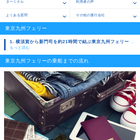
ターミナル
利用者の声
よくある質問
その他の運行会社
東京九州フェリー
1. 横須賀から新門司を約21時間で結ぶ東京九州フェリー
...
もっと読む
東京九州フェリーの乗船までの流れ