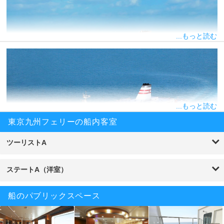
...もっと読む
...もっと読む
東京九州フェリーの船内客室
はまゆう/それいゆ
東京九州フェリーの「はまゆう」「それいゆ」は、2021年の開通
ツーリストA
に合わせて就航した新造船です。
船内には、大海原の風を感じながら入浴できる露天風呂を完備。サ
ステートA（洋室）
ウナや展望浴室も併設されており、洋上のスパのようなひとときを
過ごせます。
船のパブリックスペース
すずらん
詳細ページへ
「すずらん」では、本格的な「シアタールーム」や予約制レストラ
ン「グリル」でコース料理をお楽しみいただけます。