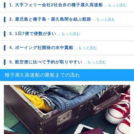
1. 大手フェリー会社2社合弁の種子屋久高速船
...もっと読む
2. 鹿児島と種子島・屋久島間を結ぶ航路
...もっと読む
3. 1日7便で便数が多い
...もっと読む
4. ボーイング社開発の水中翼船
...もっと読む
5. 航空便に比べて予約が取りやすい
...もっと読む
種子屋久高速船の乗船までの流れ