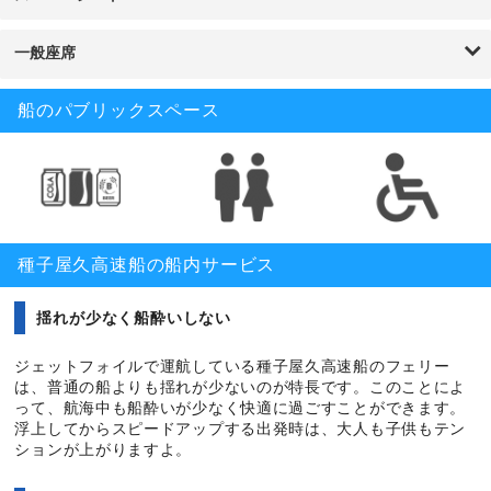
全長
30.3m
屋久島間を進むフェリーで、のんびりと海の旅をお楽しみください
旅客定員
230名
ね。
車載搭載数
なし
一般座席
ロケット3
総トン数
164トン
2階建てのフェリーで、清潔感のある船内が人気となっている「ロ
航海速力
43.0ノット
ケット3」。竣工は1990年7月で、船内の1階前方部分には広々とし
船のパブリックスペース
全長
30.3m
た座席のスーパーシートを完備しています。そこからの景色は格別
旅客定員
230名
で、写真撮影をするのにもおすすめの座席ですよ。鹿児島や種子
車載搭載数
なし
島・屋久島を旅行で訪れる際は、航空便にはない快適な乗り心地と
景色を是非ご堪能くださいね。
総トン数
164トン
航海速力
43.0ノット
種子屋久高速船の船内サービス
全長
30.3m
旅客定員
230名
車載搭載数
なし
揺れが少なく船酔いしない
ジェットフォイルで運航している種子屋久高速船のフェリー
は、普通の船よりも揺れが少ないのが特長です。このことによ
って、航海中も船酔いが少なく快適に過ごすことができます。
浮上してからスピードアップする出発時は、大人も子供もテン
ションが上がりますよ。