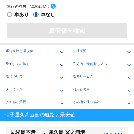
車両の有無
（二輪は除く
）
車あり
車なし
最安値を検索
運行航路と最安値
会社概要
乗船までの流れ
手荷物・船内持ち込み
船について
船内サービス
ターミナル
利用者の声
よくある質問
その他の運行会社
種子屋久高速船の航路と最安値
鹿児島本港
屋久島 宮之浦港