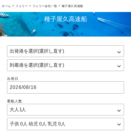
>
>
>
ホーム
フェリー
フェリー会社一覧
種子屋久高速船
種子屋久高速船
出発日
乗船人数
子供
0
人 幼児
0
人 乳児
0
人