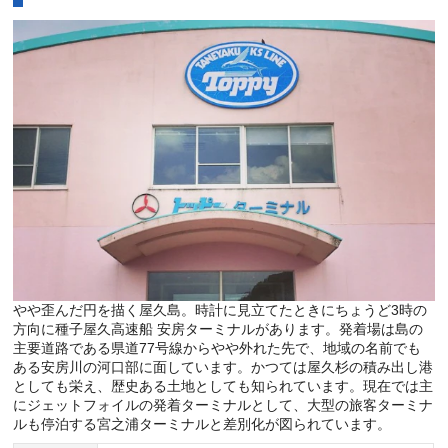
やや歪んだ円を描く屋久島。時計に見立てたときにちょうど3時の
方向に種子屋久高速船 安房ターミナルがあります。発着場は島の
主要道路である県道77号線からやや外れた先で、地域の名前でも
ある安房川の河口部に面しています。かつては屋久杉の積み出し港
としても栄え、歴史ある土地としても知られています。現在では主
にジェットフォイルの発着ターミナルとして、大型の旅客ターミナ
ルも停泊する宮之浦ターミナルと差別化が図られています。