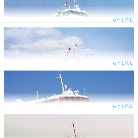
...もっと読む
...もっと読む
トッピー2
白と緑のデザインが印象的な、種子屋久高速船を代表するフェリー
の「トッピー2」。1992年4月に竣工された2階建てのフェリーで、
船内には青色を基調とした座席がたくさん設置されています。1階
部分の階段横にあるスペースには、携帯電話使用場所も設置されて
...もっと読む
いるので、通話やメールなどで携帯電話を使用する場合はこちらで
どうぞ。
トッピー3
総トン数
163トン
白と黄色でカラフルな船体の「トッピー3」。2階建ての船内に
航海速力
43.0ノット
は、1階の前方部分にカーテンで仕切られたプレミアムシートが完
全長
30.3m
備されています。目の前には邪魔するものが何もなく、絶景が広が