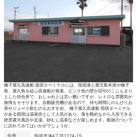
種子屋久高速船 指宿ターミナルには、指宿港と鹿児島本港や種子
島、屋久島を結ぶ高速船が発着。ピンク色の壁が目印のこじんまり
とした待合所で、おしゃれとは言い難いですが、レトロな雰囲気が
旅情をそそります。自動販売機があるので、待ち時間にのんびりお
茶やジュース飲むのもおすすめ。 種子屋久高速船 指宿ターミナル
がある指宿は温泉街として人気があり、海を眺めながら入浴できる
絶景露天風呂や足湯、砂むし温泉などが楽しめます。船旅のついで
に訪れてみてはいかがでしょうか。
住所
指宿市湊4丁目1274-15