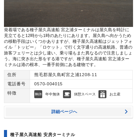
発着場である種子屋久高速船 宮之浦ターミナルは屋久島を時計に
見立てると12時から1時のあたりにあります。屋久島へ向かうため
の移動手段はいくつかありますが、種子屋久高速船はジェットフォ
イル「トッピー」「ロケット」で行く文字通りの高速航路。普通の
旅客フェリーとは少し違い、乗り場もまた異なるので注意しましょ
う。海に突き出た形をする港ですが、種子屋久高速船 宮之浦ター
ミナルは港の根本、一番手前側にある建物です。
住所
熊毛郡屋久島町宮之浦1208-11
電話番号
0570-004015
特徴
年中無休
休憩スペース
お土産
詳細ページへ
種子屋久高速船 安房ターミナル