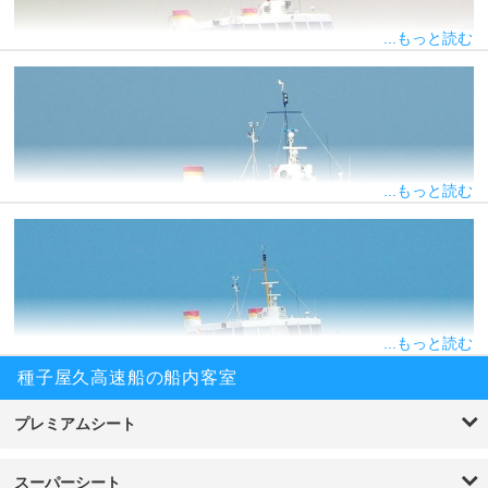
旅客定員
260名
る特別席ですよ。そんなトッピー3は、種子屋久高速船で運航して
車載搭載数
なし
...もっと読む
いるフェリーの中で一番新しいフェリー。1995年3月に竣工して以
来、たくさんの利用客に愛されているフェリーです。
トッピー7
総トン数
164トン
白とピンクの可愛らしい外観が印象的な「トッピー7」。船内は明
航海速力
43.0ノット
るく、座席の間の通路も広くて清潔感もありますよ。2階建てで、
全長
30.3m
車いすの方でも安心して利用できる専用スペースが設置されている
旅客定員
260名
バリアフリーに配慮されたフェリー。竣工されたのは1979年2月
車載搭載数
なし
...もっと読む
で、種子屋久高速船で運航しているフェリーの中では、最も古くか
ら活躍しているフェリーです。
ロケット1
総トン数
281トン
船体は白ベースに赤・青・黄色のカラフルなデザインがとってもオ
航海速力
43.0ノット
シャレな「ロケット1」。2階建ての船内は、青を基調として座席
全長
27.4m
とシンプルな内装となっています。1994年6月に竣工し、種子屋久
旅客定員
260名
高速船で運航しているフェリーの中でも比較的新しいフェリーで
車載搭載数
なし
...もっと読む
す。また、ターミナルや行き先によってどのフェリーが運航するの
か決まっているわけではありません。そのため、どのフェリーに乗
種子屋久高速船の船内客室
ることができるか期待できるのも種子屋久高速船ならではの楽しみ
ロケット2
方ですね。
種子屋久高速船で運航しているフェリーのロケットシリーズ。その
プレミアムシート
中でも、最も古くから多くの乗客を乗せて運航しているのがこの
総トン数
165トン
「ロケット2」で、竣工は1984年6月となっています。2階建てのフ
航海速力
43.0ノット
ェリーには、約230名の方が座れる座席が完備。鹿児島と種子島・
スーパーシート