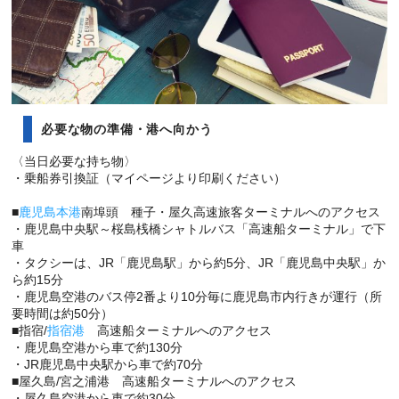
必要な物の準備・港へ向かう
〈当日必要な持ち物〉
・乗船券引換証（マイページより印刷ください）
■
鹿児島本港
南埠頭 種子・屋久高速旅客ターミナルへのアクセス
・鹿児島中央駅～桜島桟橋シャトルバス「高速船ターミナル」で下
車
・タクシーは、JR「鹿児島駅」から約5分、JR「鹿児島中央駅」か
ら約15分
・鹿児島空港のバス停2番より10分毎に鹿児島市内行きが運行（所
要時間は約50分）
■指宿/
指宿港
高速船ターミナルへのアクセス
・鹿児島空港から車で約130分
・JR鹿児島中央駅から車で約70分
■屋久島/宮之浦港 高速船ターミナルへのアクセス
・屋久島空港から車で約30分