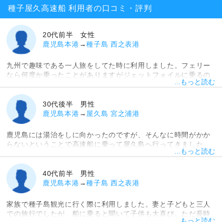
種子屋久高速船 利用者の口コミ・評判
20代前半 女性
鹿児島本港
→
種子島 西之表港
九州で趣味である一人旅をしてた時に利用しました。フェリー
なら何度か乗ったことがありますがジェットフォイルに乗るの
...もっと読む
は今回が初めてです。受付する際に1階か2階かを選べるようで
す。ただし繁忙期などは出来ない模様。座席もゆとりを持った
位置に案内してもらえるので、一人旅で慣れているとはいえの
30代後半 男性
びのびと席に座ることができました。席の配置はフェリーとい
鹿児島本港
→
屋久島 宮之浦港
うよりもどちらかといえば新幹線や航空機に近い感じで、座っ
た際もシートベルト着用。航海時間も一時間半程度なので、通
鹿児島には湯治をしに向かったのですが、そんなに時間がかか
常の旅客フェリーを基準にしていた私はあまりの速さにびっく
らないということで高速船に乗って屋久島へ行ってきました。
りしていました。またこの航海時間の影響か、同航路を運航す
...もっと読む
ジェットフォイルという船に乗るのは初めてでしたが、なんと
る普通のフェリーは1日1便ですが、ジェットフォイルなら時期
いうか、大型のモーターボートといった感じです。船底の前後
によりますが複数便出ています。その気になれば弾丸ツアーも
についている翼のようなパーツで水の上に飛び上がって走るよ
40代前半 男性
可能なので、次回もまた利用してみたいと思います。
うですが、年甲斐もなくはしゃいでしまいました。何しろ海の
鹿児島本港
→
種子島 西之表港
上を80kmもの速度で飛ばすので、幸運にも座れた窓際の席で大
迫力の景色を眺められました。移動時間は三時間程度。ただこ
家族で種子島観光に行く際に利用しました。妻と子どもと三人
れは途中で別の港に寄港した影響だそうで、本来なら鹿児島か
での旅行でしたが、船に乗ると聞いて子供も大喜び。ただ長時
ら種子島まで一時間半程度で着くそうです。値段の方も、時間
...もっと読む