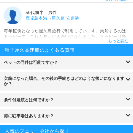
間の移動は子どもにはきついものなので、一、二時間程度しか
対費用で考えればかなり手ごろではないでしょうか。時間に気
かからない高速船を選択しました。ジェットフォイルと呼ばれ
を使う場合や、海の上を高速で走る爽快感を感じたい場合には
るその船は一般的なフェリーとは違い小ぢんまりとした形でし
50代前半 男性
おすすめです。
た。とはいえ地味というわけでもなくスタイリッシュな格好良
鹿児島本港
→
屋久島 安房港
さがあったので、子ども受けはいいと思います。実際喜んでい
ました。受け付け時には1階がいいか2階がいいか聞かれたの
毎年恒例となった屋久島旅行で利用しています。乗船するのは
で、眺めがいいという2階の席を指定。確かに視界が高くなり、
トッピーで、これも長い付き合いになりました。トッピーは飛
2階建てバスに乗ったような感覚でした。行きも帰りもそれほど
...もっと読む
び魚という意味で、その名の通り海の上を高速で駆ける船で
時間がかからなかったので、旅行日数を詰められたのもいいポ
す。かなりの速さで走るので波に大きく揺らされることもあり
種子屋久高速船のよくある質問
イントです。ただ自分たちは身一つで旅行していたため気にな
ません。私は比較的酔いやすい方だと思いますが、幸いにも今
りませんでしたが、高速船は乗用車の積載は不可。渡航した先
まで乗った中で体調を崩したことはありませんでした。船内は2
ペットの同伴は可能ですか？
で車に乗りたい場合は別のフェリーを利用するか、レンタカー
階建てで、席は両脇と中央で3列分。前方にはモニターがあっ
を借りるしかなさそうでした。
て、テレビ番組や観光案内などが流れています。1階席と2階席
にそれほど違いはありませんが、2階席の方が視点が高くなるの
欠航になった場合、その後の手続きはどのような扱いになります
で水平線までよく眺められます。一方で1階席は船首方向に追加
か？
の席があり、少し大きめの座席であるプレミアムシートが備え
られた特別席。車いす用の席もこちらです。注意すべき点はシ
ートベルト必須ということと、高速で移動しているので海の風
条件付運航とは何ですか？
を感じられないことぐらいでしょうか。これからも安全運転で
頑張ってほしいです。
港に駐車場はありますか？
人気のフェリー会社から探す