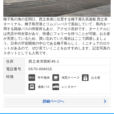
種子島の海の玄関口、西之表港に位置する種子屋久高速船 西之表
ターミナル。種子島空港とリムジンバスで直結していて、島内を一
周する路線バスの停留所もあり、アクセス良好です。ターミナルに
は売店や待合室があり、快適にフェリーを待つことが可能。お土産
が充実しているため、買い忘れていた場合はここで調達しましょ
う。日本の宇宙開発の中心である種子島らしく、ミニチュアのロケ
ットがあるので、ぜひ見ていくことをおすすめします。記念写真の
スポットとしても人気です。
住所
西之表市西町49-1
電話番号
0570-004015
特徴
年中無休
休憩スペース
お土産
連絡バス
レンタカー
詳細ページへ