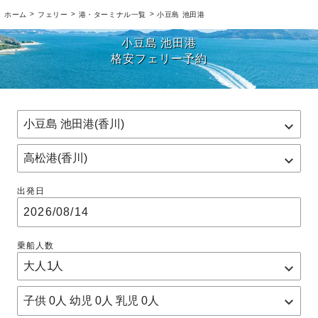
>
>
>
ホーム
フェリー
港・ターミナル一覧
小豆島 池田港
小豆島 池田港
格安フェリー予約
出発日
乗船人数
子供
0
人 幼児
0
人 乳児
0
人