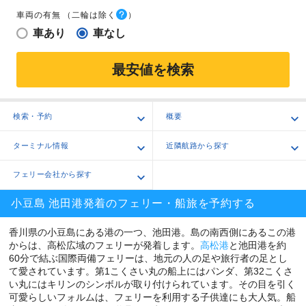
車両の有無
（二輪は除く
）
車あり
車なし
最安値を検索
検索・予約
概要
ターミナル情報
近隣航路から探す
フェリー会社から探す
小豆島 池田港発着のフェリー・船旅を予約する
香川県の小豆島にある港の一つ、池田港。島の南西側にあるこの港
からは、高松広域のフェリーが発着します。
高松港
と池田港を約
60分で結ぶ国際両備フェリーは、地元の人の足や旅行者の足とし
て愛されています。第1こくさい丸の船上にはパンダ、第32こくさ
い丸にはキリンのシンボルが取り付けられています。その目を引く
可愛らしいフォルムは、フェリーを利用する子供達にも大人気。船