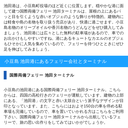
池田港は、小豆島町役場のほど近くに位置します。穏やかな港に面
して建つ国際両備フェリー 池田ターミナルは、屋根の上にあるパ
ッと目を引くような赤いオブジェのような飾りが特徴的。建物内に
は軽食や島の名物を取り扱う売店があり、快適に過ごせます。小豆
島名物のオリーブオイルや香川名物のうどんなどをぜひ購入してみ
ましょう。池田港には広々とした無料の駐車場があるので、車での
お出かけもしやすいですね。港にあるキュートなカエルのオブジェ
もひそかに人気を集めているので、フェリーを待つひとときにぜひ
足を伸ばしてみましょう。
小豆島 池田港にあるフェリー会社とターミナル
国際両備フェリー 池田ターミナル
小豆島の池田港にある国際両備フェリー 池田ターミナル。こちら
からは、四国の高松行きのフェリーが運航しています。建物の上部
にある、「池田港」の文字と赤い太鼓台という派手なデザインが目
印となっています。また、こちらにはおよそ150台の車を停める駐
車場も完備しているので、車を置いていかれる方はこちらをご利用
下さい。国際両備フェリー 池田ターミナルから出航しているフェ
リーで、旅の思い出作りをしてみてはいかがでしょうか。