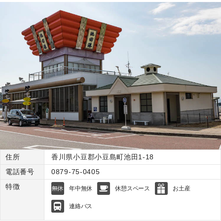
住所
香川県小豆郡小豆島町池田1-18
電話番号
0879-75-0405
特徴
年中無休
休憩スペース
お土産
連絡バス