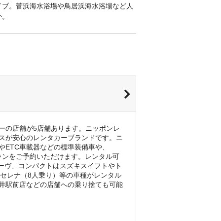
イブ。菅浜海水浴場や鳥居浜海水浴場など人
か。
ーの店舗が5店舗あります。ニッポンレ
スが安心のレンタカーブランドです。ニ
やETC車載器などの標準装備車や、
プランをご予約いただけます。レンタル可
ムーヴ、コンパクトはスズキスイフトやト
産セレナ（8人乗り）等の車種がレンタル
井駅前店などの店舗への乗り捨ても可能