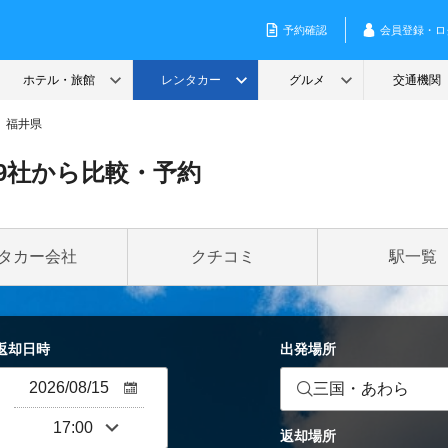
福井県
9社から比較・予約
タカー会社
クチコミ
駅一覧
返却日時
出発場所
三国・あわら
返却場所