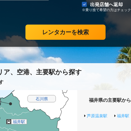
出発店舗へ返却
※乗り捨て希望の方はチェック
レンタカーを検索
リア、空港、主要駅から探す
す
石川県
福井県の主要駅から
芦原温泉駅
福井駅
福井駅