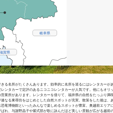
岐阜県
滋賀県
できる名所がたくさんあります。効率的に名所を巡るにはレンタカーが
安レンタカーで定評のあるニコニコレンタカーが人気です。他にもオリ
の営業所があります。レンタカーを借りて、福井県の自然をたっぷり満
が連なる東尋坊をはじめとした自然スポットが充実。散策をした後は、
は恐竜博物館といったみんなで楽しめるスポットが豊富。奥越前エリア
呼ばれ、与謝野晶子や紫式部が歌に詠んだほど美しい景観が広がる越前