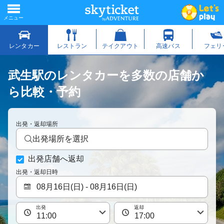
武生駅のレンタカーを多数の店舗か
ら比較・予約
出発・返却場所
出発場所を選択
出発店舗へ返却
出発・返却日時
出発
返却