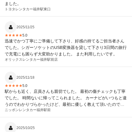
ました。
トヨタレンタカー
福井駅東口
2025/11/25
5.0
迅速でかつ丁寧にご準備して下さり、好感の持てるご担当者さん
でした。シガーソケットのUSB変換器を貸して下さり3日間の旅行
で充電にも困らず大変助かりました。 また利用したいです。
オリックスレンタカー
福井駅前店
2025/11/18
5.0
駅からも近く、店員さんも親切でした。 最初の傷チェックも丁寧
でした。 時間ないに帰ってこられました。 カーナビがいつもと違
うのでわかりづらかったけど、最初に優しく教えて頂いたので大
ニッポンレンタカー
福井駅前
丈夫でした。 ありがとうございました！
2025/10/25