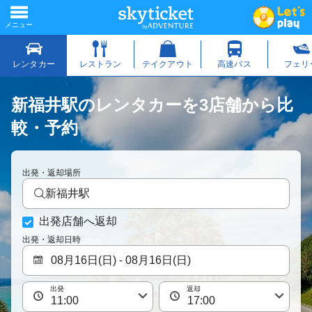
新福井駅のレンタカーを3店舗から比
較・予約
出発・返却場所
新福井駅
出発店舗へ返却
出発・返却日時
出発
返却