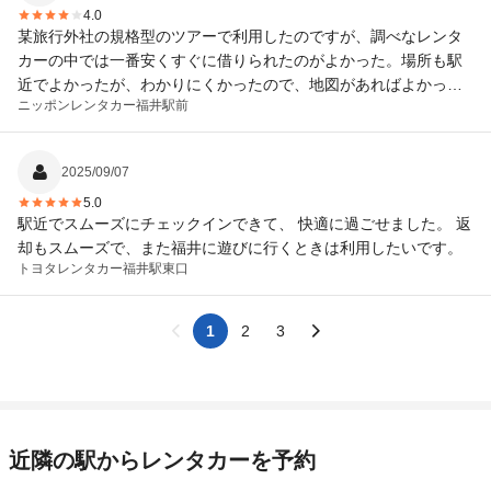
4.0
某旅行外社の規格型のツアーで利用したのですが、調べなレンタ
カーの中では一番安くすぐに借りられたのがよかった。場所も駅
近でよかったが、わかりにくかったので、地図があればよかった
ニッポンレンタカー
福井駅前
と思う。車もハイブリッドだったので、燃費もよく結構走ったと
思うのに、ガソリン代が考えていた以上に安かった。いい旅行が
できました。
2025/09/07
5.0
駅近でスムーズにチェックインできて、 快適に過ごせました。 返
却もスムーズで、また福井に遊びに行くときは利用したいです。
トヨタレンタカー
福井駅東口
1
2
3
近隣の駅からレンタカーを予約