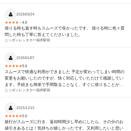
2026/03/24
4.0
借りる時も返す時もスムーズで良かったです。 借りる時に色々質
問した時も丁寧に答えてくださいました。
ニッポンレンタカー
福井駅前
2026/01/07
5.0
スムーズで快適な利用ができました 予定が変わってしまい時間の
変更をお願いしたのですが、快く対応していただけて感謝してい
ます。手続きも簡単で手間取ることなく、すぐに借りることがで
ニッポンレンタカー
福井駅前
きました。
2025/12/15
5.0
旅行がスムーズに行き、返却時間少し早めにしたら、その分のお
値引きあるとは！気持ちが嬉しかったです。又利用したいと思い