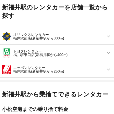
新福井駅のレンタカーを店舗一覧から
探す
オリックスレンタカー
福井駅前店(新福井駅から300m)
営業時間
毎日 08:30 ～ 20:00
トヨタレンタカー
福井駅東口店(新福井駅から400m)
アクセス
福井駅より徒歩で約2分（送迎なし）
営業時間
毎日 08:00 ～ 20:00
住所
福井市日之出２丁目８－５
ニッポンレンタカー
福井駅前店(新福井駅から250m)
アクセス
福井駅より徒歩で約2分（送迎なし）
店舗詳細
店舗詳細ページはこちら
営業時間
毎日 08:30 ～ 19:30
住所
福井県福井市日之出2-2-18
この店舗でレンタカーを探す
アクセス
福井駅停留場より徒歩で約2分（送迎なし）
店舗詳細
店舗詳細ページはこちら
新福井駅から乗捨てできるレンタカー
住所
福井県福井市大手２－２－３
この店舗でレンタカーを探す
小松空港までの乗り捨て料金
店舗詳細
店舗詳細ページはこちら