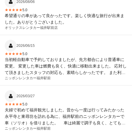
2026/08/06
5.0
希望通りの車があって良かったです。楽しく快適な旅行が出来ま
した。ありがとうございました。
オリックスレンタカー
福井駅前店
2026/06/15
5.0
当初軽自動車で予約しておりましたが、先方都合により普通車に
変更。 変更した車は燃費も良く、快適に移動出来ました。 応対し
て頂きましたスタッフの対応も、素晴らしかったです。 また利用
ニッポンレンタカー
福井駅前
させて頂きます。
2026/03/27
5.0
夫婦で初めて福井観光しました。昔から一度は行ってみたかった
永平寺と東尋坊を訪れる為に、福井駅前のニッポンレンタカーで
車（ソリオ）を借りました。 車は綺麗で調子も良く、とても快
ニッポンレンタカー
福井駅前
適なドライブが出来ました。