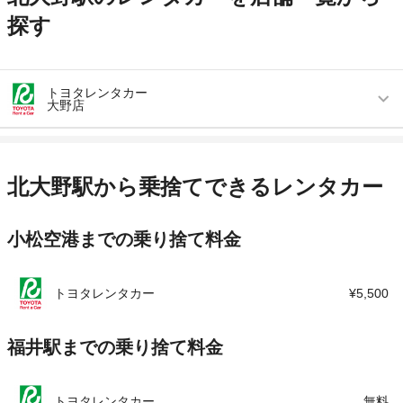
探す
トヨタレンタカー
大野店
営業時間
(火〜金) 09:00 ～ 18:00 / (土・日・祝) 09:00 ～
18:00
北大野駅から乗捨てできるレンタカー
アクセス
中部縦貫道大野インターチェンジ出口より車で約
2分（送迎なし）
小松空港までの乗り捨て料金
住所
福井県大野市中津川29-4-1
店舗詳細
店舗詳細ページはこちら
トヨタレンタカー
¥5,500
この店舗でレンタカーを探す
福井駅までの乗り捨て料金
トヨタレンタカー
無料