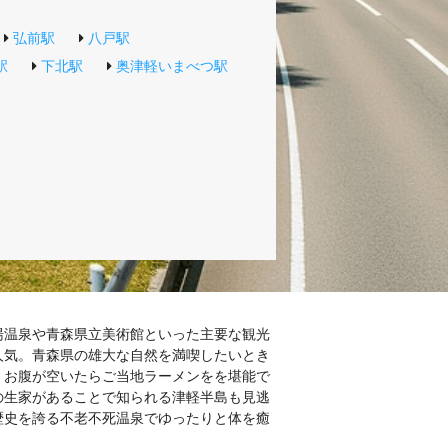
弘前駅
八戸駅
駅
下北駅
奥津軽いまべつ駅
湯温泉や青森県立美術館といった主要な観光
人気。青森県の雄大な自然を満喫したいとき
。お腹が空いたらご当地ラーメンをを堪能で
の生家があることで知られる津軽半島も見逃
歴史を誇る不老不死温泉でゆったりと体を癒