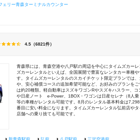
フェリー青森ターミナルカウンター
4.5（6821件）
青森県には、青森空港や八戸駅の周辺を中心にタイムズカーレ
ズカーレンタルといえば、全国展開で豊富なレンタカー車種や
す。タイムズカーレンタルのスカイチケット限定プランでは、
や、安心補償コースの追加希望可能など、お好みのプランをご
は約20種類。軽自動車はスズキワゴンRやスズキハスラー、
や日産ノート e-Power、1BOX・ワゴンは日産セレナ（8
等の車種がレンタル可能です。8月のレンタル基本料金は7,29
番目に安い料金になります。タイムズカーレンタル弘前店やタ
店舗への乗り捨ても可能です。
新青森駅前
弘前
八戸駅前
三沢空港前