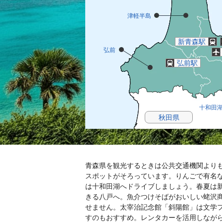
津軽半島
新青森駅
弘前
弘前駅
十和田
秋田県
青森県を観光するときは公共交通機関より
スポットがそろっています。りんごで有名
は十和田湖へドライブしましょう。春夏は
きる八戸へ。魚介つけそばがおいしい蛯沢
せません。太宰治記念館「斜陽館」は文学
すのもおすすめ。レンタカーを活用しなが