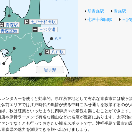
新青森駅
青森駅
七戸十和田駅
三沢
七戸十和田駅
青森駅
三沢空港
青森空港
八戸
八戸駅
湖
岩手県
もレンタカーを使うと効率的。県庁所在地として有名な青森市には酸ヶ
な弘前エリアでは江戸時代の風情が残る中町こみせ通りを散策するのが
新緑、秋は紅葉といったように四季折々の景観を楽しむことができます
商店や豚骨ラーメンで有名な麺山などの名店が豊富にあります。太宰治
ファンでなくとも行っておきたい観光スポットです。津軽半島で最古の
ら青森県の魅力を満喫できる旅へ出かけましょう。