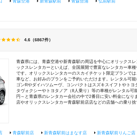
口
青森空港
新青森駅前
青森合浦
弘前駅前
4.6（6867件）
青森県には、青森空港や新青森駅の周辺を中心にオリックスレ
ックスレンタカーといえば、全国展開で豊富なレンタカー車種
です。オリックスレンタカーのスカイチケット限定プランでは
車など、お好みのプランをご予約いただけます。レンタル可能
ゴンRやダイハツムーヴ、コンパクトはスズキスイフトやトヨタプ
タヴォクシーやトヨタノア（8人乗り）等の車種がレンタル可能で
円～と青森県のレンタカー会社の中で2番目に安い料金になり
店やオリックスレンタカー青森駅前店店などの店舗への乗り捨
店
青森駅前店
新青森駅前はまなす店
新青森駅前りんご店