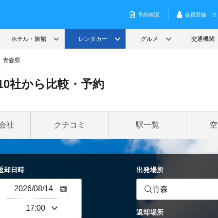
青森県
10社から比較・予約
会社
クチコミ
駅一覧
空
返却日時
出発場所
青森
返却場所