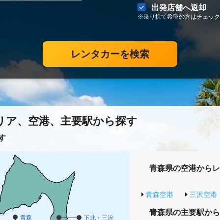
出発店舗へ返却
※乗り捨て希望の方はチェック
レンタカーを検索
リア、空港、主要駅から探す
す
青森県の空港からレ
青森空港
三沢空港
青森県の主要駅から
青森
下北・三沢