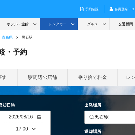
青森県
黒石駅
較・予約
探す
駅周辺の店舗
乗り捨て料金
レ
返却日時
出発場所
黒石駅
返却場所