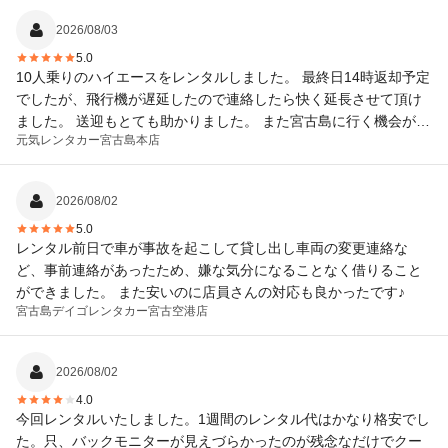
2026/08/03
5.0
10人乗りのハイエースをレンタルしました。 最終日14時返却予定
でしたが、飛行機が遅延したので連絡したら快く延長させて頂け
ました。 送迎もとても助かりました。 また宮古島に行く機会があ
元気レンタカー
宮古島本店
ればこちらでレンタルしたいと思います！
2026/08/02
5.0
レンタル前日で車が事故を起こして貸し出し車両の変更連絡な
ど、事前連絡があったため、嫌な気分になることなく借りること
ができました。 また安いのに店員さんの対応も良かったです♪
宮古島デイゴレンタカー
宮古空港店
2026/08/02
4.0
今回レンタルいたしました。1週間のレンタル代はかなり格安でし
た。只、バックモニターが見えづらかったのが残念なだけでクー