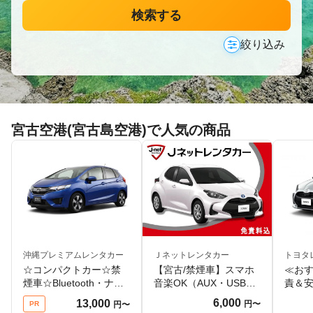
検索する
絞り込み
宮古空港(宮古島空港)で人気の商品
沖縄プレミアムレンタカー
Ｊネットレンタカー
トヨタ
☆コンパクトカー☆禁
【宮古/禁煙車】スマホ
≪お
煙車☆Bluetooth・ナビ
音楽OK（AUX・USBケ
責＆
付☆WEB限定プラン☆
ーブル付）宮古島旅行
(沖縄)
6,000
13,000
円〜
PR
円〜
の快適ドライブ