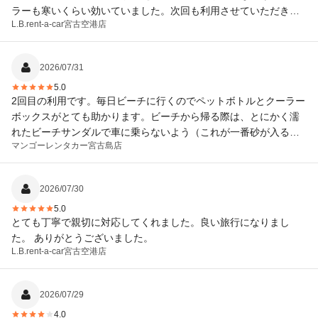
ラーも寒いくらい効いていました。次回も利用させていただきま
L.B.rent-a-car
宮古空港店
す
2026/07/31
5.0
2回目の利用です。毎日ビーチに行くのでペットボトルとクーラー
ボックスがとても助かります。ビーチから帰る際は、とにかく濡
れたビーチサンダルで車に乗らないよう（これが一番砂が入るの
マンゴーレンタカー
宮古島店
で）子供にも言い聞かせて注意しています。 空港に着いてからお
迎えの車もすぐ来ていただき、時間節約になり助かりました。ク
ーラーボックスは子供の熱中症予防に欠かせません。ありがとう
2026/07/30
ございました。
5.0
とても丁寧で親切に対応してくれました。良い旅行になりまし
た。 ありがとうございました。
L.B.rent-a-car
宮古空港店
2026/07/29
4.0