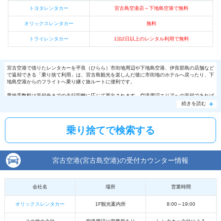
トヨタレンタカー
宮古島空港店～下地島空港で無料
オリックスレンタカー
無料
トライレンタカー
1泊2日以上のレンタル利用で無料
宮古空港で借りたレンタカーを平良（ひらら）市街地周辺や下地島空港、伊良部島の店舗など
で返却できる「乗り捨て利用」は、宮古島観光を楽しんだ後に市街地のホテルへ戻ったり、下
地島空港からのフライトへ乗り継ぐ旅ルートに便利です。
乗捨手数料は返却先までの走行距離に応じて算出されます。空港周辺エリアへの返却であれば
無料〜数千円程度です。
続きを読む
乗り捨てで検索する
宮古空港(宮古島空港)の受付カウンター情報
会社名
場所
営業時間
オリックスレンタカー
1F観光案内所
8:00～19:00