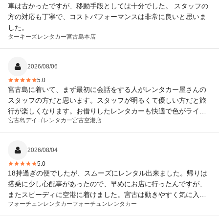
車は古かったですが、移動手段としては十分でした。 スタッフの
方の対応も丁寧で、コストパフォーマンスは非常に良いと思いま
した。
ターキーズレンタカー
宮古島本店
2026/08/06
5.0
宮古島に着いて、まず最初に会話をする人がレンタカー屋さんの
スタッフの方だと思います。スタッフが明るくて優しい方だと旅
行が楽しくなります。お借りしたレンタカーも快適で色がライト
宮古島デイゴレンタカー
宮古空港店
ブルーだったので気分良く宮古島を走れました。また宮古島に行
く時は利用したいと思います。
2026/08/04
5.0
18持過ぎの便でしたが、スムーズにレンタル出来ました。帰りは
搭乗に少し心配事があったので、早めにお店に行ったんですが、
またスピーディに空港に着けました。宮古は動きやすく気に入り
フォーチュンレンタカー
フォーチュンレンタカー
ましたので、次回もまた利用させてもらいます。