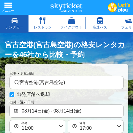
宮古空港(宮古島空港)の格安レンタカ
ーを46社から比較・予約
出発・返却場所
宮古空港(宮古島空港)
出発店舗へ返却
出発・返却日時
出発
返却