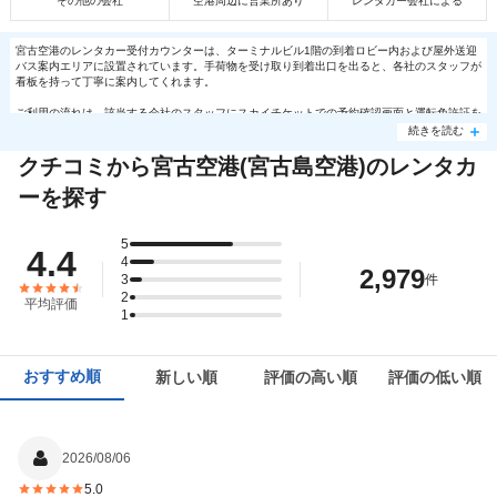
その他の会社
空港周辺に営業所あり
レンタカー会社による
宮古空港のレンタカー受付カウンターは、ターミナルビル1階の到着ロビー内および屋外送迎
バス案内エリアに設置されています。手荷物を受け取り到着出口を出ると、各社のスタッフが
看板を持って丁寧に案内してくれます。
ご利用の流れは、該当する会社のスタッフにスカイチケットでの予約確認画面と運転免許証を
提示し、専用送迎バスに乗車します。空港すぐ横の営業所へ移動し、店舗で車体のチェックと
続きを読む
鍵の受取を行います。
クチコミから宮古空港(宮古島空港)のレンタカ
案内が非常に滑らかなため待ち時間が少なく、到着直後から「宮古ブルー」の海へ向けて速や
かにドライブを開始できます。
ーを探す
5
4.4
4
2,979
3
件
2
平均評価
1
おすすめ順
新しい順
評価の高い順
評価の低い順
2026/08/06
5.0