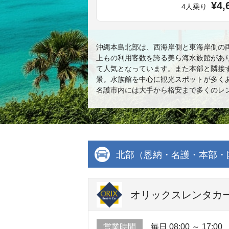
¥4,
4人乗り
沖縄本島北部は、西海岸側と東海岸側の
上もの利用客数を誇る美ら海水族館があ
て人気となっています。また本部と隣接
景。水族館を中心に観光スポットが多く
名護市内には大手から格安まで多くのレ
北部（恩納・名護・本部・
オリックスレンタカー 
営業時間
毎日 08:00 ～ 17:00