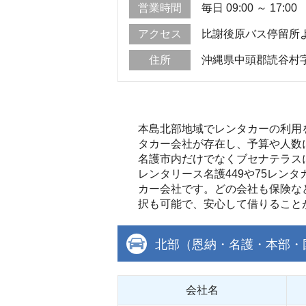
営業時間
毎日 09:00 ～ 17:00
アクセス
比謝後原バス停留所
住所
沖縄県中頭郡読谷村字比
本島北部地域でレンタカーの利用
タカー会社が存在し、予算や人数
名護市内だけでなくブセナテラス
レンタリース名護449や75レ
カー会社です。どの会社も保険な
択も可能で、安心して借りること
北部（恩納・名護・本部・
会社名