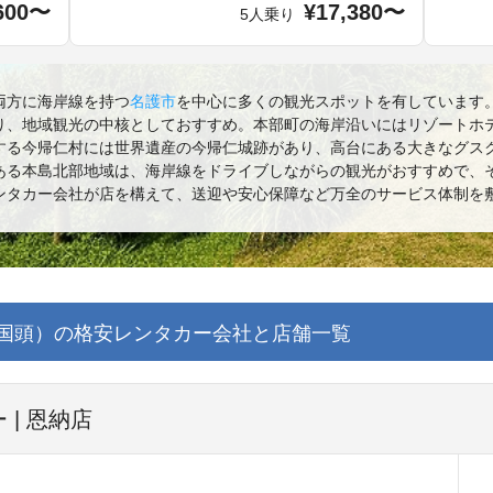
600〜
¥17,380〜
5人乗り
両方に海岸線を持つ
名護市
を中心に多くの観光スポットを有しています
り、地域観光の中核としておすすめ。本部町の海岸沿いにはリゾートホ
する今帰仁村には世界遺産の今帰仁城跡があり、高台にある大きなグス
ある本島北部地域は、海岸線をドライブしながらの観光がおすすめで、
ンタカー会社が店を構えて、送迎や安心保障など万全のサービス体制を
国頭）の格安レンタカー会社と店舗一覧
| 恩納店