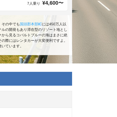
¥4,600〜
7人乗り
。その中でも
国頭郡本部町
には450万人以
テルの開発もあり滞在型のリゾート地とし
クから見るコバルトブルーの海はまさに絶
その際にはレンタカーが大変便利ですよ。
敷いています。