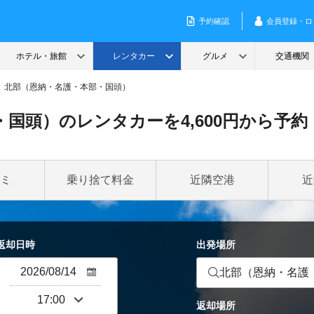
北部（恩納・名護・本部・国頭）
国頭）のレンタカーを4,600円から予約
ミ
乗り捨て料金
近隣空港
近
返却日時
出発場所
北部（恩納・名護
返却場所