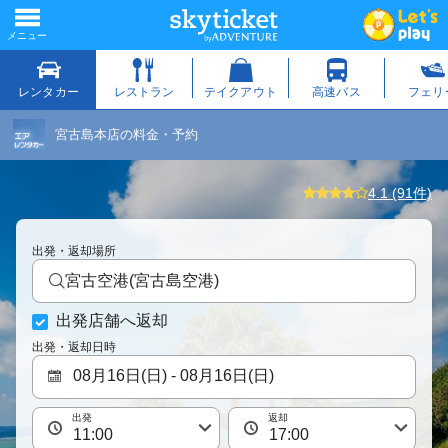
宮古島本店の料金・予約
4.1 (91件)
出発・返却場所
宮古空港(宮古島空港)
出発店舗へ返却
出発・返却日時
出発
返却