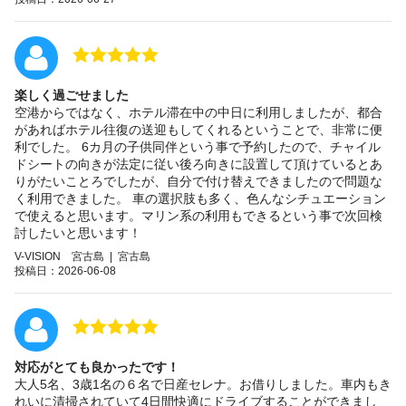
楽しく過ごせました
空港からではなく、ホテル滞在中の中日に利用しましたが、都合
があればホテル往復の送迎もしてくれるということで、非常に便
利でした。 6カ月の子供同伴という事で予約したので、チャイル
ドシートの向きが法定に従い後ろ向きに設置して頂けているとあ
りがたいことろでしたが、自分で付け替えできましたので問題な
く利用できました。 車の選択肢も多く、色んなシチュエーション
で使えると思います。マリン系の利用もできるという事で次回検
討したいと思います！
V-VISION 宮古島 | 宮古島
投稿日：2026-06-08
対応がとても良かったです！
大人5名、3歳1名の６名で日産セレナ。お借りしました。車内もき
れいに清掃されていて4日間快適にドライブすることができまし