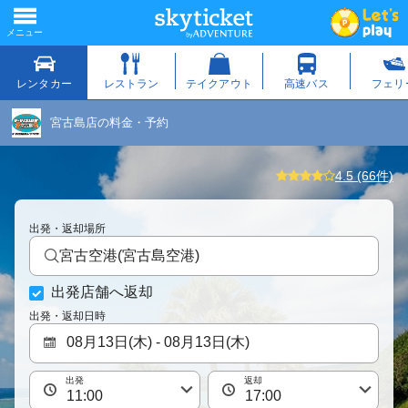
宮古島店の料金・予約
4.5 (66件)
出発・返却場所
宮古空港(宮古島空港)
出発店舗へ返却
出発・返却日時
出発
返却