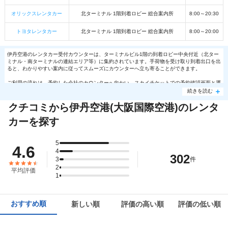
オリックスレンタカー
北ターミナル 1階到着ロビー 総合案内所
8:00～20:30
トヨタレンタカー
北ターミナル 1階到着ロビー 総合案内所
8:00～20:00
伊丹空港のレンタカー受付カウンターは、ターミナルビル1階の到着ロビー中央付近（北ター
ミナル・南ターミナルの連結エリア等）に集約されています。手荷物を受け取り到着出口を出
ると、わかりやすい案内に従ってスムーズにカウンターへ立ち寄ることができます。
ご利用の流れは、予約した会社のカウンターへ向かい、スカイチケットでの予約確認画面と運
転免許証を提示して受付を行います。手続き完了後は、各社が運行する無料送迎バスに乗車
続きを読む
し、空港周辺の営業所へ移動します。
クチコミから伊丹空港(大阪国際空港)のレンタ
店舗で車両の傷チェックと鍵の受取を済ませれば、すぐに阪神高速道路などへ向けて出発でき
ます。案内も非常に滑らかなため、初めての利用でも安心して移動できます。
カーを探す
5
4.6
4
302
3
件
2
平均評価
1
おすすめ順
新しい順
評価の高い順
評価の低い順