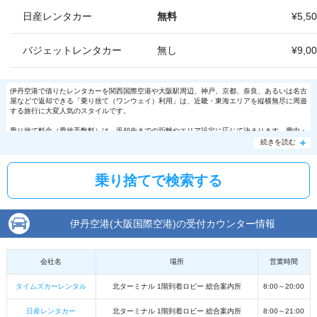
日産レンタカー
無料
¥5,5
バジェットレンタカー
無し
¥9,0
伊丹空港で借りたレンタカーを関西国際空港や大阪駅周辺、神戸、京都、奈良、あるいは名古
屋などで返却できる「乗り捨て（ワンウェイ）利用」は、近畿・東海エリアを縦横無尽に周遊
する旅行に大変人気のスタイルです。
乗り捨て料金（乗捨手数料）は、返却先までの距離やエリア設定に応じて決まります。豊中・
伊丹市内や大阪市内エリアへの返却であれば、同一エリア扱いとして無料〜数千円前後と手頃
続きを読む
です。
乗り捨てで検索する
伊丹空港(大阪国際空港)の受付カウンター情報
会社名
場所
営業時間
タイムズカーレンタル
北ターミナル 1階到着ロビー 総合案内所
8:00～20:00
日産レンタカー
北ターミナル 1階到着ロビー 総合案内所
8:00～21:00