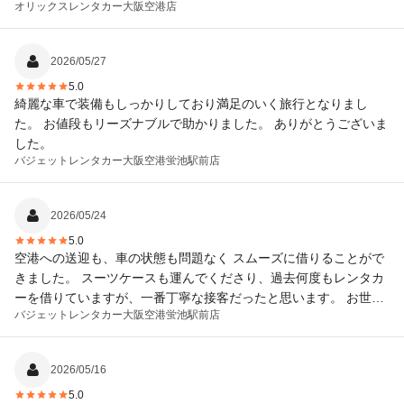
オリックスレンタカー
大阪空港店
2026/05/27
5.0
綺麗な車で装備もしっかりしており満足のいく旅行となりまし
た。 お値段もリーズナブルで助かりました。 ありがとうございま
した。
バジェットレンタカー
大阪空港蛍池駅前店
2026/05/24
5.0
空港への送迎も、車の状態も問題なく スムーズに借りることがで
きました。 スーツケースも運んでくださり、過去何度もレンタカ
ーを借りていますが、一番丁寧な接客だったと思います。 お世話
バジェットレンタカー
大阪空港蛍池駅前店
になりました。
2026/05/16
5.0