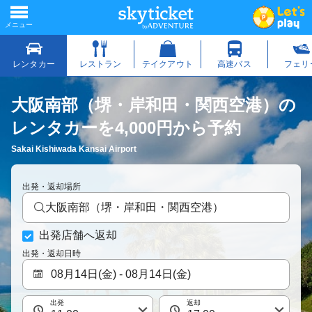
大阪南部（堺・岸和田・関西空港）の
レンタカーを4,000円から予約
Sakai Kishiwada Kansai Airport
出発・返却場所
大阪南部（堺・岸和田・関西空港）
出発店舗へ返却
出発・返却日時
出発
返却