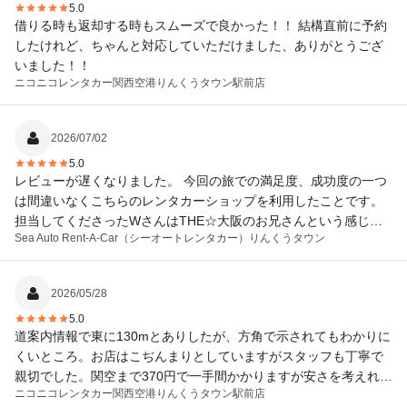
5.0
借りる時も返却する時もスムーズで良かった！！ 結構直前に予約
したけれど、ちゃんと対応していただけました、ありがとうござ
いました！！
ニコニコレンタカー
関西空港りんくうタウン駅前店
2026/07/02
5.0
レビューが遅くなりました。 今回の旅での満足度、成功度の一つ
は間違いなくこちらのレンタカーショップを利用したことです。
担当してくださったWさんはTHE☆大阪のお兄さんという感じの
Sea Auto Rent-A-Car（シーオートレンタカー）
りんくうタウン
方で頼りがいもあり、とても親切で安心できました。 日本語が出
来ない外国人の夫にも優しくして下さり、夫を含め関西が更に大
好きになりました。 友人、知人にもおすすめしたい！ そんなレン
2026/05/28
タカーショップです。 改めまして、担当してくださったWさん。
5.0
本当にありがとうございました。 次回また関西へ行くことがあれ
道案内情報で東に130mとありしたが、方角で示されてもわかりに
ばレンタカーはWさん1択です！ 韓国からWさんに会いにまた行く
くいところ。お店はこぢんまりとしていますがスタッフも丁寧で
でぇ～ｗ
親切でした。関空まで370円で一手間かかりますが安さを考えれ
ニコニコレンタカー
関西空港りんくうタウン駅前店
ば、こういうお店の存在も助かります。車は新しいセレナでし