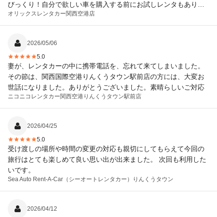
びっくり！自分で欲しい車を購入する前にお試しレンタもありで
オリックスレンタカー
関西空港店
すねwww 今回は仕事でお借りしましたが、総合的に凄く満足で
す。またお願いします。
2026/05/06
5.0
妻が、レンタカーの中に携帯電話を、忘れて来てしまいました。
その節は、関西国際空港りんくうタウン駅前店の方には、大変お
世話になりました。ありがとうございました。素晴らしいご対応
ニコニコレンタカー
関西空港りんくうタウン駅前店
2026/04/25
5.0
受け渡しの場所や時間の変更の対応も親切にしてもらえて今回の
旅行はとても楽しめて良い思い出が出来ました。 次回も利用した
いです。
Sea Auto Rent-A-Car（シーオートレンタカー）
りんくうタウン
2026/04/12