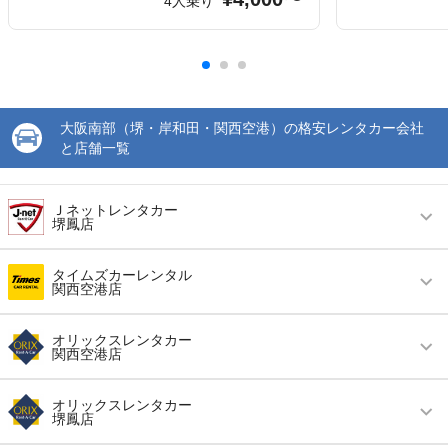
4人乗り
大阪南部（堺・岸和田・関西空港）の格安レンタカー会社
と店舗一覧
Ｊネットレンタカー
堺鳳店
営業時間
毎日 09:00 ～ 20:00
タイムズカーレンタル
関西空港店
アクセス
鳳駅より徒歩で約10分（送迎なし）
営業時間
毎日 08:00 ～ 20:00
住所
堺市西区鳳東町7丁746番地1
オリックスレンタカー
関西空港店
アクセス
関西空港駅より徒歩で約5分（送迎なし）
店舗詳細
店舗詳細ページはこちら
営業時間
毎日 08:00 ～ 20:00
住所
泉南郡田尻町泉州空港中1 エアロプラザビル2F
オリックスレンタカー
堺鳳店
この店舗でレンタカーを探す
アクセス
関西国際空港より徒歩で約1分（送迎なし）
店舗詳細
店舗詳細ページはこちら