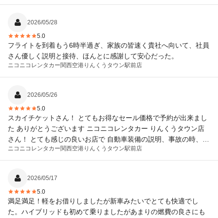
た。ボタンや装備が新すぎて迷いましたが面白かったです。綺麗
な車で定員いっぱいに乗車して走りました。
2026/05/28
5.0
フライトを到着もう6時半過ぎ、家族の皆速く貴社へ向いて、社員
さん優しく説明と接待、ほんとに感謝して安心だった。
ニコニコレンタカー
関西空港りんくうタウン駅前店
2026/05/26
5.0
スカイチケットさん！ とてもお得なセール価格で予約が出来まし
た ありがとうございます ニコニコレンタカー りんくうタウン店
さん！ とても感じの良いお店で 自動車装備の説明、事故の時、返
ニコニコレンタカー
関西空港りんくうタウン駅前店
却時の説明等丁寧でわかりやすくして頂きました 車も７人乗りの
ワンボックス型で とても安定感もあり 運転しやすかったので良か
ったです 次回も機会があれば是非利用したい店舗でした
2026/05/17
5.0
満足満足！軽をお借りしましたが新車みたいでとても快適でし
た。ハイブリッドも初めて乗りましたがあまりの燃費の良さにも