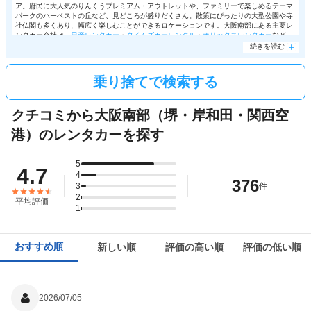
ア。府民に大人気のりんくうプレミアム・アウトレットや、ファミリーで楽しめるテーマ
パークのハーベストの丘など、見どころが盛りだくさん。散策にぴったりの大型公園や寺
社仏閣も多くあり、幅広く楽しむことができるロケーションです。大阪南部にある主要レ
ンタカー会社は、
日産レンタカー
・
タイムズカーレンタル
・
オリックスレンタカー
など。
各地に営業所を構える三社では、他店舗での返却が可能な乗り捨てサービスも用意されて
続きを読む
います。規定エリア内店舗での返却であれば乗り捨てコスト不要のケースも。大阪南部を
コンパクトにめぐる旅なら、便利かつお得に利用できるかもしれません。また近隣都市で
の返却も可能で、タイムズ・日産では神戸での乗り捨ても＋3,240円とリーズナブルで
乗り捨てで検索する
す。
クチコミから大阪南部（堺・岸和田・関西空
港）のレンタカーを探す
5
4.7
4
376
3
件
2
平均評価
1
おすすめ順
新しい順
評価の高い順
評価の低い順
2026/07/05