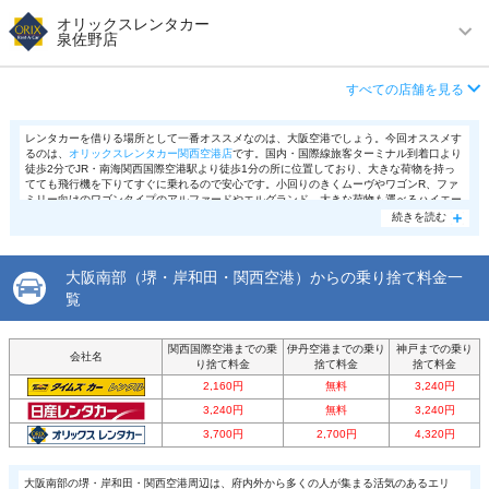
営業時間
毎日 08:00 ～ 19:00
住所
泉南郡田尻町泉州空港中１番地 エアロプラザビ
オリックスレンタカー
泉佐野店
ル１Ｆ
この店舗でレンタカーを探す
アクセス
鳳駅より徒歩で約11分（送迎なし）
店舗詳細
店舗詳細ページはこちら
営業時間
毎日 08:00 ～ 20:00
住所
堺市西区鳳西町１－７７－１０
すべての店舗を見る
アクセス
井原里駅より徒歩で約13分（送迎なし）
店舗詳細
店舗詳細ページはこちら
この店舗でレンタカーを探す
レンタカーを借りる場所として一番オススメなのは、大阪空港でしょう。今回オススメす
るのは、
オリックスレンタカー関西空港店
です。国内・国際線旅客ターミナル到着口より
住所
泉佐野市上瓦屋５８０－１
徒歩2分でJR・南海関西国際空港駅より徒歩1分の所に位置しており、大きな荷物を持っ
この店舗でレンタカーを探す
てても飛行機を下りてすぐに乗れるので安心です。小回りのきくムーヴやワゴンR、ファ
店舗詳細
店舗詳細ページはこちら
ミリー向けのワゴンタイプのアルファードやエルグランド、大きな荷物も運べるハイエー
スも借りる事が可能です。喫煙車、禁煙車を選ぶ事ができ、会員になるとお得な価格で利
続きを読む
用できる上、Webからの申込だと更に5%の割引きが適応可能。関西空港でレンタカーを
借りてスムーズに大阪南部へ出かけてみませんか？
この店舗でレンタカーを探す
大阪南部（堺・岸和田・関西空港）からの乗り捨て料金一
覧
関西国際空港までの乗
伊丹空港までの乗り
神戸までの乗り
会社名
り捨て料金
捨て料金
捨て料金
2,160円
無料
3,240円
3,240円
無料
3,240円
3,700円
2,700円
4,320円
大阪南部の堺・岸和田・関西空港周辺は、府内外から多くの人が集まる活気のあるエリ