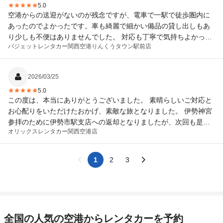
5.0
空港からの送迎がないのが残念ですが、電車で一駅で徒歩圏内に
あったのでよかったです。車も綺麗で細かい備品の貸し出しもあ
り少しも不便はありませんでした。 対応も丁寧で気持ちよかった
バジェットレンタカー
関西空港りんくうタウン駅前店
です。営業時間がもう少し長ければ最高です。
2026/03/25
5.0
この度は、本当にありがとうございました。 素晴らしいご対応と
お心配りをいただけたおかげ、素敵な旅となりました。 伊勢神宮
参拝のために伊勢市駅支店への返却となりましたが、次回も是非
オリックスレンタカー
関西空港店
是非お願いさせていただきます。
1
2
3
全国の人気の空港からレンタカーを予約