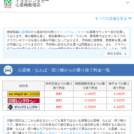
トヨタレンタカー
心斎橋船場店
アクセス
大阪難波駅より徒歩で約5分（送迎なし）
店舗詳細
店舗詳細ページはこちら
この店舗でレンタカーを探す
営業時間
毎日 08:00 ～ 20:00
住所
大阪府大阪市浪速区元町1-4-8
すべての店舗を見る
この店舗でレンタカーを探す
アクセス
堺筋本町駅より徒歩で約6分（送迎なし）
店舗詳細
店舗詳細ページはこちら
御堂筋線
心斎橋駅
から徒歩5分の所に
オリックスレンタカー
心斎橋カウンター店が位置し
ております。車の種類も多く、軽自動車のムーヴ・ワゴンR、乗用車ではセダンタイプの
住所
大阪府大阪市中央区博労町2-3-9
クラウンやフーガを借りる事が可能になっております。予約時に喫煙車、禁煙車を選ぶ事
この店舗でレンタカーを探す
が可能になってりますので、予約時に好きな方を選べば問題ありません。また、クラウン
店舗詳細
店舗詳細ページはこちら
やフーガを借りれば大人のレンタカー体験を味わう事が出来るのはないでしょうか。大阪
の中心とも言われているこのエリア、交通の量は他のエリアと比べると多いです。そのよ
続きを読む
うな時にゆったりとした車に乗っていればストレスなく運転出来ますね。是非、ワンラン
ク上のレンタカーを体験してみてはいかがでしょうか？
この店舗でレンタカーを探す
心斎橋・なんば・四ツ橋からの乗り捨て料金一覧
伊丹空港までの乗り
関西国際空港までの乗
神戸までの乗り
会社名
捨て料金
り捨て料金
捨て料金
無料
2,160円
3,240円
無料
3,240円
3,240円
無料
3,700円
4,320円
大阪の流行はここから始まるといっても過言ではないお洒落な心斎橋・なんば・四ツ橋エ
リア。観光やショッピングが出来るので旅行者はもちろん地元民も多く利用する人気の心
斎橋・なんば・四ツ橋エリアなのでレンタカーを借りて周るのがオススメ。心斎橋・なん
ば・四ツ橋エリアには
日産レンタカー
・
タイムズカーレンタル
・オリックスレンタカーと