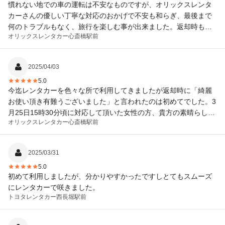
慣れない地での車の運転は不安なものですが、オリックスレンタ
カーさんの優しい丁寧な対応のおかげで不安も和らぎ、最後まで
何のトラブルもなく、旅行を楽しむ事が出来ました。返却時も笑
オリックスレンタカー
心斎橋駅前
顔で挨拶してくれて、旅の終わりも気持ち良く締めくくれまし
た。料金もリーズナブルで財布にも優しかったです。ありがとう
ございました。
2025/04/03
5.0
今迄レンタカーを色々な所で利用してきましたが返却時に「綺麗
お使い頂き有難うございました」と言われたのは初めてでした。3
月25日15時30分頃に対応して頂いた女性の方、貴方の素晴らしい
オリックスレンタカー
心斎橋駅前
顧客応対に感謝です。有難うございました。
2025/03/31
5.0
初めて利用しましたが、分かりやすかったですしとてもスムーズ
にレンタカーで咲きました。
トヨタレンタカー
西長堀駅前