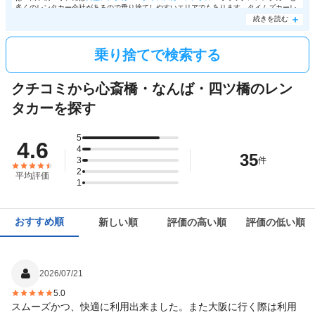
多くのレンタカー会社があるので乗り捨てしやすいエリアでもあります。タイムズカーレ
ンタルは店舗間の距離が50㎞以内なら乗り捨て料金もかからないのも嬉しいですね。日産
続きを読む
レンタカーなんばOCAT店から
関西空港
店までは3,240円の乗り捨て料金で利用出来るので
お土産をたくさん買ってしまったり、大きなスーツケースを持っての旅行の際には乗り捨
て利用が便利です。
乗り捨てで検索する
クチコミから心斎橋・なんば・四ツ橋のレン
タカーを探す
5
4.6
4
35
3
件
2
平均評価
1
おすすめ順
新しい順
評価の高い順
評価の低い順
2026/07/21
5.0
スムーズかつ、快適に利用出来ました。また大阪に行く際は利用