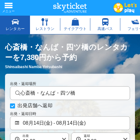
心斎橋・なんば・四ツ橋のレンタカ
ーを7,380円から予約
Shinsaibashi Namba Yotsubashi
出発・返却場所
心斎橋・なんば・四ツ橋
出発店舗へ返却
出発・返却日時
出発
返却