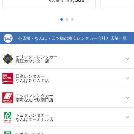
4人乗り
心斎橋・なんば・四ツ橋の格安レンタカー会社と店舗一覧
オリックスレンタカー
堀江カウンター店
営業時間
(月〜金) 09:00 ～ 18:00
日産レンタカー
なんばＯＣＡＴ店
アクセス
西長堀駅より徒歩で約5分（送迎なし）
営業時間
毎日 08:00 ～ 20:00
住所
大阪市西区南堀江４－１７－４ エネオス堀江Ｓ
ニッポンレンタカー
南海なんば駅南口店
Ｓ内
アクセス
難波（なんば）駅より徒歩で約10分（送迎なし）
店舗詳細
店舗詳細ページはこちら
営業時間
毎日 08:00 ～ 20:00
住所
大阪府大阪市浪速区湊町１−４−１ ＯＣＡＴビル
トヨタレンタカー
なんばターミナル店
地下１階
アクセス
難波（なんば）駅より徒歩で約3分（送迎なし）
この店舗でレンタカーを探す
店舗詳細
店舗詳細ページはこちら
営業時間
毎日 08:00 ～ 20:00
住所
大阪府大阪市浪速区難波中2-7-2