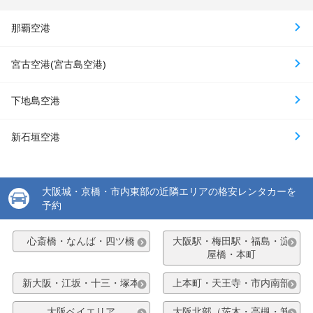
那覇空港
宮古空港(宮古島空港)
下地島空港
新石垣空港
大阪城・京橋・市内東部の近隣エリアの格安レンタカーを
予約
心斎橋・なんば・四ツ橋
大阪駅・梅田駅・福島・淀
屋橋・本町
新大阪・江坂・十三・塚本
上本町・天王寺・市内南部
大阪ベイエリア
大阪北部（茨木・高槻・箕