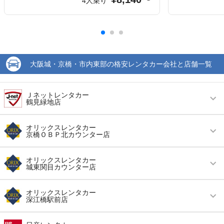
4人乗り
大阪城・京橋・市内東部の格安レンタカー会社と店舗一覧
Ｊネットレンタカー
鶴見緑地店
営業時間
毎日 09:00 ～ 20:00
オリックスレンタカー
京橋ＯＢＰ北カウンター店
アクセス
最寄り駅より徒歩で約10分（送迎なし）
営業時間
毎日 08:30 ～ 20:00
住所
大阪府大阪市鶴見区諸口六丁目15番18号
オリックスレンタカー
城東関目カウンター店
アクセス
京橋駅より徒歩で約6分（送迎なし）
店舗詳細
店舗詳細ページはこちら
営業時間
毎日 08:30 ～ 20:00
住所
大阪市都島区片町２－２－６１
オリックスレンタカー
深江橋駅前店
この店舗でレンタカーを探す
アクセス
新森古市駅より徒歩で約8分（送迎なし）
店舗詳細
店舗詳細ページはこちら
営業時間
毎日 08:00 ～ 20:00
住所
大阪市城東区関目６－７ エネオスＤ．Ｄ古市店