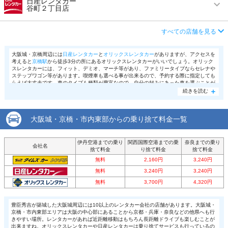
日産レンタカー
谷町２丁目店
内
この店舗でレンタカーを探す
アクセス
深江橋駅より徒歩で約4分（送迎なし）
店舗詳細
店舗詳細ページはこちら
営業時間
(月〜金) 08:00 ～ 19:00
住所
大阪市城東区諏訪４－４－１６
すべての店舗を見る
アクセス
谷町四丁目駅より徒歩で約7分（送迎なし）
店舗詳細
店舗詳細ページはこちら
この店舗でレンタカーを探す
大阪城・京橋周辺には
日産レンタカー
と
オリックスレンタカー
がありますが、アクセスを
考えると
京橋駅
から徒歩3分の所にあるオリックスレンタカーがいいでしょう。オリック
住所
大阪市中央区大手通１－２－８ OAK彌榮大手通
スレンタカーには、フィット、デミオ、マーチ等があり、ファミリータイプならセレナや
ビル1F
この店舗でレンタカーを探す
ステップワゴン等があります。喫煙車も選べる事が出来るので、予約する際に指定しても
らえば大丈夫です。車のタイプも種類が豊富なので、自分の好みにあった車を選ぶことが
出来ることでしょう。せっかく車を借りるなら乗りたい車を借りたいですよね。この店舗
続きを読む
店舗詳細
店舗詳細ページはこちら
ならきっと叶えてくれるはずです。京橋周辺は大阪城周辺よりも渋滞する事はなく、借り
る際や返却する際にスムーズに行う事が出来るでしょう。
この店舗でレンタカーを探す
大阪城・京橋・市内東部からの乗り捨て料金一覧
伊丹空港までの乗り
関西国際空港までの乗
奈良までの乗り
会社名
捨て料金
り捨て料金
捨て料金
無料
2,160円
3,240円
無料
3,240円
3,240円
無料
3,700円
4,320円
豊臣秀吉が築城した大阪城周辺には10以上のレンタカー会社の店舗があります。大阪城・
京橋・市内東部エリアは大阪の中心部にあることから京都・兵庫・奈良などの他県へも行
きやすい場所。レンタカーがあれば近距離移動はもちろん長距離ドライブも楽しむことが
出来ますね。オリックスレンタカーや日産レンタカーは乗り捨てサービスも行っているの