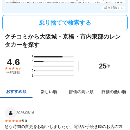
で交通費を安く抑えたいという方は利用してみる価値があるかも。日産レンタカーは受付
店舗と返却店の距離が30㎞以内の場合、乗り捨て料金が無料。大阪城からも近い日産レン
続きを読む
タカー谷町2丁目から大阪国際空港まで乗り捨て料金無料、
関西空港
も3,240円で乗り捨て
られるので大人数や荷物が多い時の移動に乗り捨てサービスを利用してみるのはいかかで
しょうか。
乗り捨てで検索する
クチコミから大阪城・京橋・市内東部のレン
タカーを探す
5
4.6
4
25
3
件
2
平均評価
1
おすすめ順
新しい順
評価の高い順
評価の低い順
2026/05/16
5.0
急な時間の変更をお願いしましたが、電話や手続き時のお店の方