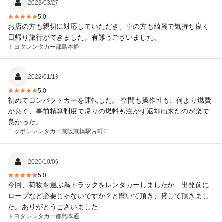
2023/03/27
5.0
お店の方も親切に対応していただき、車の方も綺麗で気持ち良く
日帰り旅行ができました。有難うございました。
トヨタレンタカー
都島本通
2022/01/13
5.0
初めてコンパクトカーを運転した。 空間も操作性も、何より燃費
が良く、事前精算制度で帰りの燃料も注がず返却出来たのが楽で
良かった。
ニッポンレンタカー
京阪京橋駅片町口
2020/10/06
5.0
今回、荷物を運ぶ為トラックをレンタカーしましたが…出発前に
ロープなど必要じゃないですか？と聞いて頂き、貸して頂きまし
た。ありがとうございました
トヨタレンタカー
都島本通