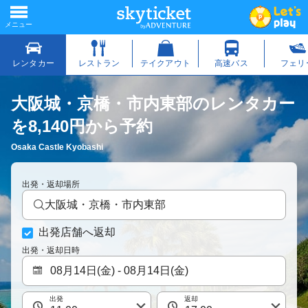
大阪城・京橋・市内東部のレンタカー
を8,140円から予約
Osaka Castle Kyobashi
出発・返却場所
大阪城・京橋・市内東部
出発店舗へ返却
出発・返却日時
出発
返却