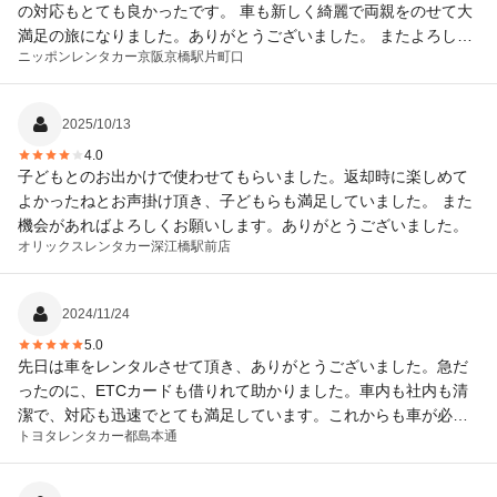
の対応もとても良かったです。 車も新しく綺麗で両親をのせて大
満足の旅になりました。ありがとうございました。 またよろしく
ニッポンレンタカー
京阪京橋駅片町口
お願いします。
2025/10/13
4.0
子どもとのお出かけで使わせてもらいました。返却時に楽しめて
よかったねとお声掛け頂き、子どもらも満足していました。 また
機会があればよろしくお願いします。ありがとうございました。
オリックスレンタカー
深江橋駅前店
2024/11/24
5.0
先日は車をレンタルさせて頂き、ありがとうございました。急だ
ったのに、ETCカードも借りれて助かりました。車内も社内も清
潔で、対応も迅速でとても満足しています。これからも車が必要
トヨタレンタカー
都島本通
な時は、まずトヨタレンタカーに打診させていただきます！