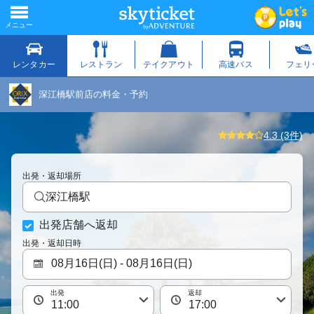
深江橋駅前店の料金・予約
4.3 (3件)
出発・返却場所
深江橋駅
出発店舗へ返却
出発・返却日時
出発
返却