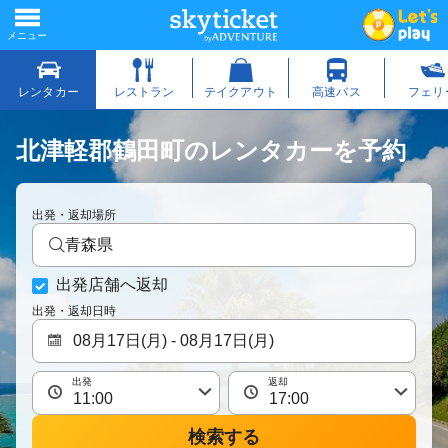
北津軽郡鶴田町のレンタカーを予約
出発・返却場所
青森県
出発店舗へ返却
出発・返却日時
出発
返却
検索する