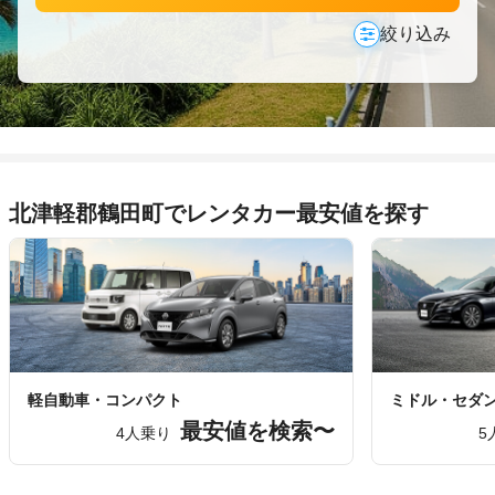
絞り込み
北津軽郡鶴田町でレンタカー最安値を探す
軽自動車・コンパクト
ミドル・セダ
最安値を検索〜
4人乗り
5