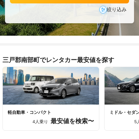
絞り込み
三戸郡南部町でレンタカー最安値を探す
軽自動車・コンパクト
ミドル・セダ
最安値を検索〜
4人乗り
5