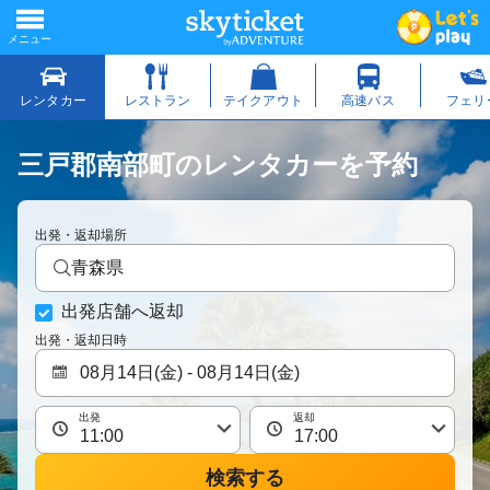
三戸郡南部町のレンタカーを予約
出発・返却場所
青森県
出発店舗へ返却
出発・返却日時
出発
返却
検索する