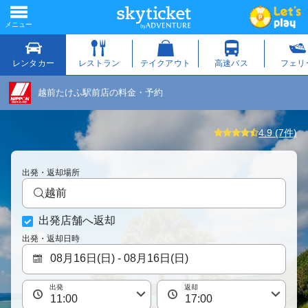
越前たけふ駅前店の料金・予約
4.9 (7件)
出発・返却場所
越前
出発店舗へ返却
出発・返却日時
出発
返却