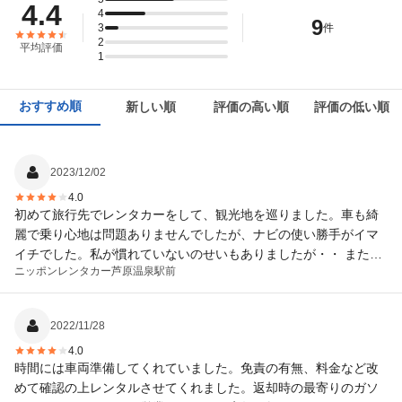
4.4
4
9
3
件
2
平均評価
1
おすすめ順
新しい順
評価の高い順
評価の低い順
2023/12/02
4.0
初めて旅行先でレンタカーをして、観光地を巡りました。車も綺
麗で乗り心地は問題ありませんでしたが、ナビの使い勝手がイマ
イチでした。私が慣れていないのせいもありましたが・・ また、
ニッポンレンタカー
芦原温泉駅前
最後にガソリンを入れるためガソリンスタンドの指定地図を頂き
ましたが、スタンドの名前が変わっていて検索出来ず、ちょっと
迷ってしまいました。配布物の内容も常に新しいものにしていた
2022/11/28
だけるようお願い致します
4.0
時間には車両準備してくれていました。免責の有無、料金など改
めて確認の上レンタルさせてくれました。返却時の最寄りのガソ