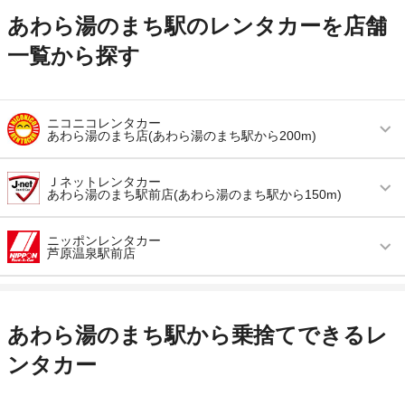
あわら湯のまち駅のレンタカーを店舗
一覧から探す
ニコニコレンタカー
あわら湯のまち店(あわら湯のまち駅から200m)
営業時間
毎日 09:00 ～ 19:00
Ｊネットレンタカー
あわら湯のまち駅前店(あわら湯のまち駅から150m)
アクセス
最寄り空港より徒歩で約5分（送迎なし）
営業時間
毎日 09:00 ～ 18:00
住所
福井県あわら市温泉3丁目606
ニッポンレンタカー
芦原温泉駅前店
アクセス
あわら湯のまち駅より徒歩で約3分（送迎なし）
店舗詳細
店舗詳細ページはこちら
営業時間
毎日 09:00 ～ 18:00
住所
あわら市温泉3-502-8
この店舗でレンタカーを探す
アクセス
芦原温泉駅より徒歩で約1分（送迎なし）
店舗詳細
店舗詳細ページはこちら
あわら湯のまち駅から乗捨てできるレ
住所
福井県あわら市春宮１－１１－５４
ンタカー
この店舗でレンタカーを探す
店舗詳細
店舗詳細ページはこちら