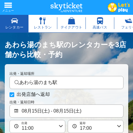
あわら湯のまち駅のレンタカーを3店
舗から比較・予約
出発・返却場所
あわら湯のまち駅
出発店舗へ返却
出発・返却日時
出発
返却