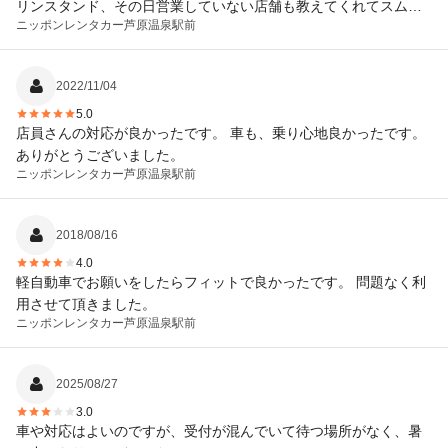
リンスタンド、その日営業していない店舗も教えてくれてスムー
ニッポンレンタカー
芦原温泉駅前
ズに返却できました。
2022/11/04
5.0
店員さんの対応が良かったです。 車も、乗り心地良かったです。
ありがとうございました。
ニッポンレンタカー
芦原温泉駅前
2018/08/16
4.0
軽自動車でお願いをしたらフィットで良かったです。 問題なく利
用させて頂きました。
ニッポンレンタカー
芦原温泉駅前
2025/08/27
3.0
車や対応はよいのですが、受付が混んでいて待つ場所がなく、暑