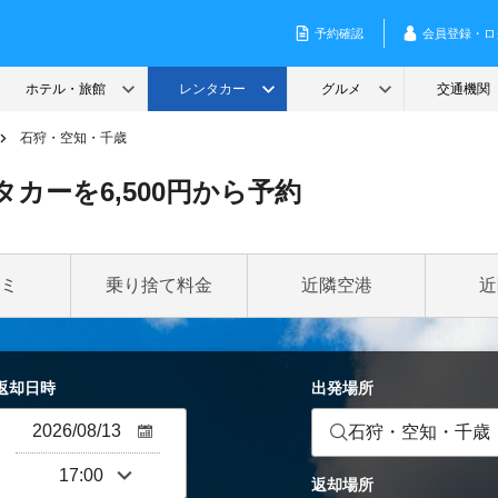
石狩・空知・千歳
カーを6,500円から予約
ミ
乗り捨て料金
近隣空港
近
返却日時
出発場所
石狩・空知・千歳
返却場所