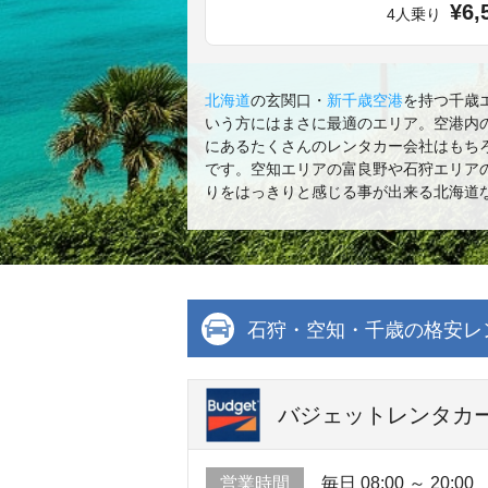
¥6,
4人乗り
北海道
の玄関口・
新千歳空港
を持つ千歳
いう方にはまさに最適のエリア。空港内
にあるたくさんのレンタカー会社はもち
です。空知エリアの富良野や石狩エリア
りをはっきりと感じる事が出来る北海道
石狩・空知・千歳の格安レ
バジェットレンタカー
営業時間
毎日 08:00 ～ 20:00