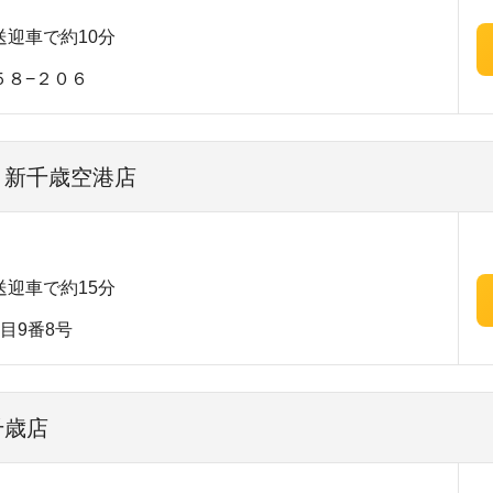
迎車で約10分
５８−２０６
| 新千歳空港店
迎車で約15分
目9番8号
千歳店