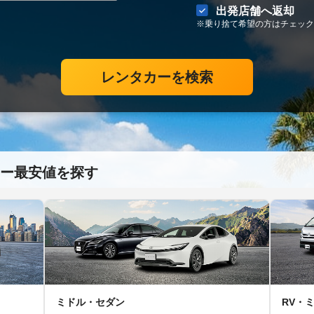
出発店舗へ返却
※乗り捨て希望の方はチェック
レンタカーを検索
ー最安値を探す
ミドル・セダン
RV・