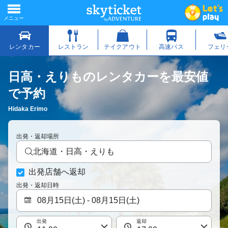
日高・えりものレンタカーを最安値
で予約
Hidaka Erimo
出発・返却場所
北海道・日高・えりも
出発店舗へ返却
出発・返却日時
出発
返却