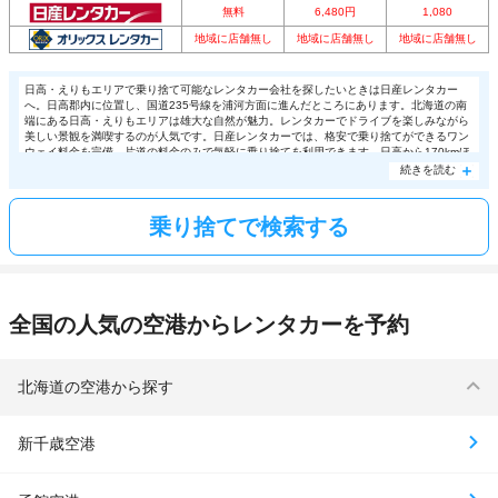
無料
6,480円
1,080
地域に店舗無し
地域に店舗無し
地域に店舗無し
日高・えりもエリアで乗り捨て可能なレンタカー会社を探したいときは日産レンタカー
へ。日高郡内に位置し、国道235号線を浦河方面に進んだところにあります。北海道の南
端にある日高・えりもエリアは雄大な自然が魅力。レンタカーでドライブを楽しみながら
美しい景観を満喫するのが人気です。日産レンタカーでは、格安で乗り捨てができるワン
ウェイ料金を完備。片道の料金のみで気軽に乗り捨てを利用できます。日高から170kmほ
どのところにある
帯広駅
へは7560円、
旭川空港
へは5400円で乗り捨て可能。千歳空港や
続きを読む
札幌駅
といった同エリア内の営業所であれば無料で乗り捨てできるのも嬉しいポイント。
お得にレンタカーを乗り捨てしたいときは日産レンタカーを活用してみてはいかがです
か。
乗り捨てで検索する
全国の人気の空港からレンタカーを予約
北海道の空港から探す
新千歳空港