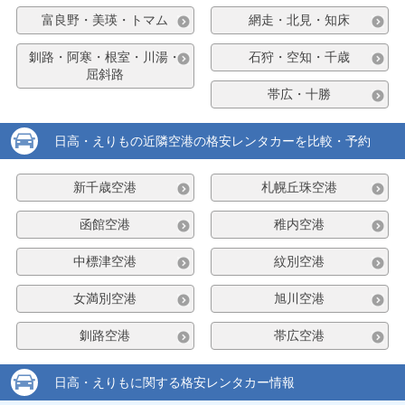
富良野・美瑛・トマム
網走・北見・知床
釧路・阿寒・根室・川湯・
石狩・空知・千歳
屈斜路
帯広・十勝
日高・えりもの近隣空港の格安レンタカーを比較・予約
新千歳空港
札幌丘珠空港
函館空港
稚内空港
中標津空港
紋別空港
女満別空港
旭川空港
釧路空港
帯広空港
日高・えりもに関する格安レンタカー情報