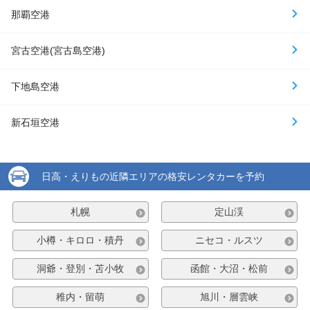
那覇空港
宮古空港(宮古島空港)
下地島空港
新石垣空港
日高・えりもの近隣エリアの格安レンタカーを予約
札幌
定山渓
小樽・キロロ・積丹
ニセコ・ルスツ
洞爺・登別・苫小牧
函館・大沼・松前
稚内・留萌
旭川・層雲峡