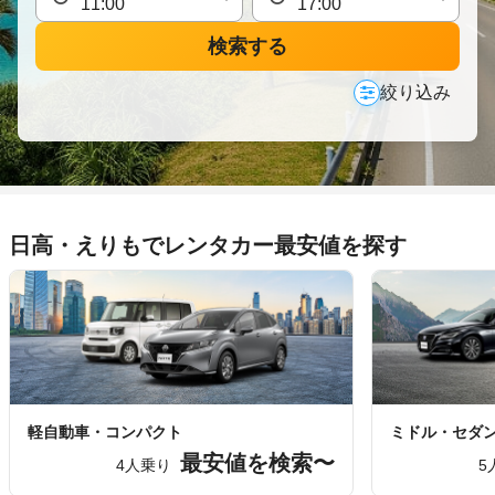
検索する
絞り込み
日高・えりもでレンタカー最安値を探す
軽自動車・コンパクト
ミドル・セダ
最安値を検索〜
4人乗り
5