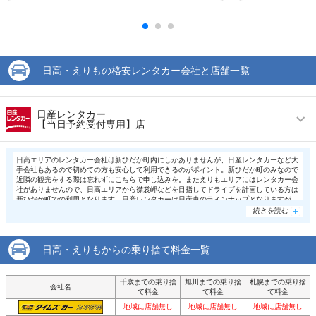
日高・えりもの格安レンタカー会社と店舗一覧
日産レンタカー
【当日予約受付専用】店
営業時間
毎日 00:00 ～ 23:59
日高エリアのレンタカー会社は新ひだか町内にしかありませんが、日産レンタカーなど大
手会社もあるので初めての方も安心して利用できるのがポイント。新ひだか町のみなので
アクセス
最寄り空港より徒歩で約0分（送迎なし）
近隣の観光をする際は忘れずにこちらで申し込みを。またえりもエリアにはレンタカー会
社がありませんので、日高エリアから襟裳岬などを目指してドライブを計画している方は
新ひだか町での利用となります。日産レンタカーは日産車のラインナップとなりますが、
住所
東京都渋谷区恵比寿4-20-3
フーガやスカイラインなどの高級車も利用することができ、エコカーやハイブリッドカー
続きを読む
なども豊富にラインナップされているので、環境に配慮しながら楽しくドライブすること
店舗詳細
店舗詳細ページはこちら
が出来ますね。もちろんマーチやノートといった軽自動車も豊富なので少しでも費用を抑
えたい方はこちらを利用してみては。
日高・えりもからの乗り捨て料金一覧
この店舗でレンタカーを探す
千歳までの乗り捨
旭川までの乗り捨
札幌までの乗り捨
会社名
て料金
て料金
て料金
地域に店舗無し
地域に店舗無し
地域に店舗無し