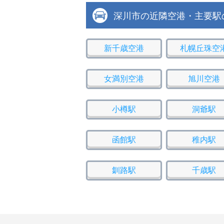
深川市の近隣空港・主要駅
新千歳空港
札幌丘珠空
女満別空港
旭川空港
小樽駅
洞爺駅
函館駅
稚内駅
釧路駅
千歳駅