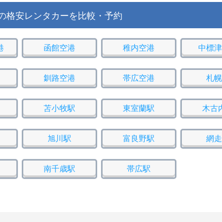
の格安レンタカーを比較・予約
港
函館空港
稚内空港
中標津
釧路空港
帯広空港
札幌
苫小牧駅
東室蘭駅
木古
旭川駅
富良野駅
網走
南千歳駅
帯広駅