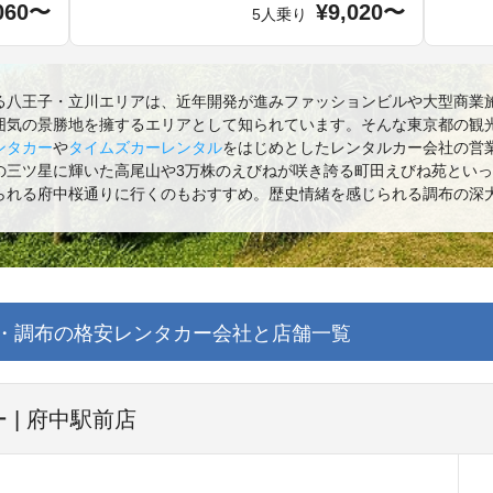
060〜
¥9,020〜
5人乗り
る八王子・立川エリアは、近年開発が進みファッションビルや大型商業
囲気の景勝地を擁するエリアとして知られています。そんな東京都の観
ンタカー
や
タイムズカーレンタル
をはじめとしたレンタルカー会社の営
の三ツ星に輝いた高尾山や3万株のえびねが咲き誇る町田えびね苑とい
られる府中桜通りに行くのもおすすめ。歴史情緒を感じられる調布の深
・調布の格安レンタカー会社と店舗一覧
 | 府中駅前店