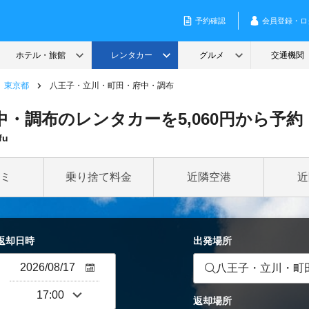
東京都
八王子・立川・町田・府中・調布
・調布のレンタカーを5,060円から予約
fu
ミ
乗り捨て料金
近隣空港
近
返却日時
出発場所
八王子・立川・町
返却場所