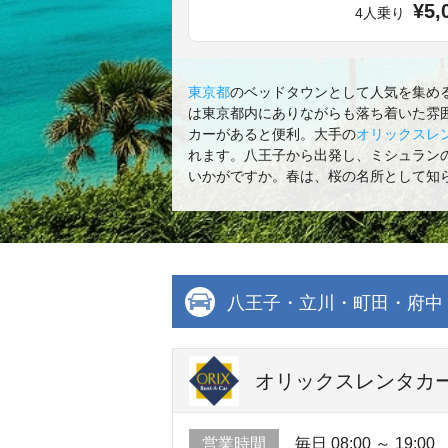
¥5,
4人乗り
東京都
のベッドタウンとして人気を集め
は東京都内にありながらも落ち着いた雰
カーがあると便利。大手の
オリックスレ
れます。八王子から出発し、ミシュラン
いかがですか。春は、桜の名所として知
八王子・立川・町田・府中
オリックスレンタカー
営業時間
毎日 08:00 ～ 19:00