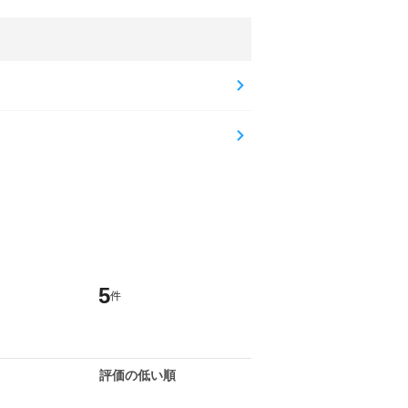
5
件
評価の低い順