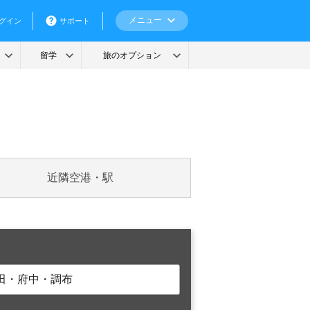
近隣空港・駅
田・府中・調布