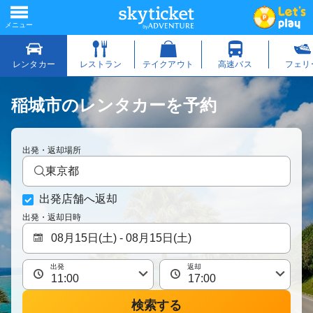
稲城市のレンタカーを予約
出発・返却場所
東京都
出発店舗へ返却
出発・返却日時
出発
返却
検索する