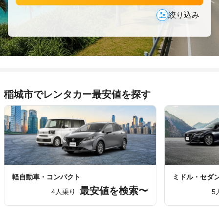
絞り込み
稲城市でレンタカー最安値を探す
軽自動車・コンパクト
ミドル・セダ
最安値を検索〜
4人乗り
5