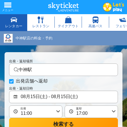
中神駅店の料金・予約
出発・返却場所
中神駅
出発店舗へ返却
出発・返却日時
出発
返却
検索する