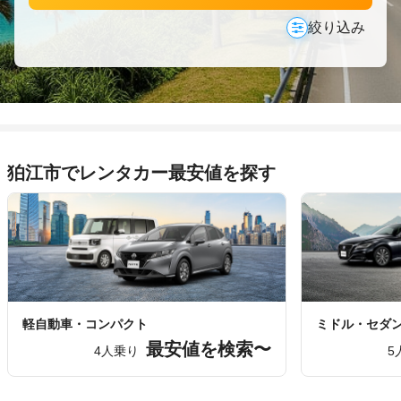
絞り込み
狛江市でレンタカー最安値を探す
軽自動車・コンパクト
ミドル・セダ
最安値を検索〜
4人乗り
5