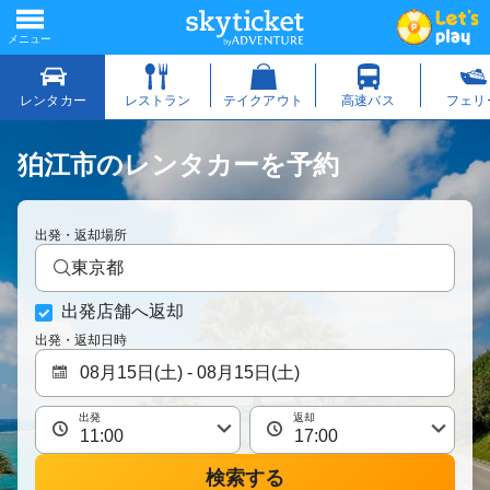
狛江市のレンタカーを予約
出発・返却場所
東京都
出発店舗へ返却
出発・返却日時
出発
返却
検索する