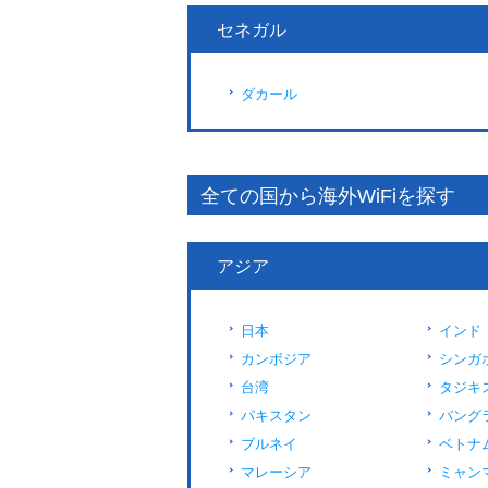
セネガル
ダカール
全ての国から海外WiFiを探す
アジア
日本
インド
カンボジア
シンガ
台湾
タジキ
パキスタン
バング
ブルネイ
ベトナ
マレーシア
ミャン