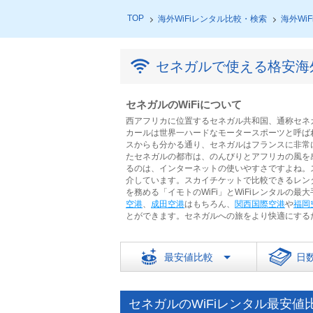
TOP
海外WiFiレンタル比較・検索
海外Wi
セネガルで使える格安海外
セネガルのWiFiについて
西アフリカに位置するセネガル共和国、通称セネ
カールは世界一ハードなモータースポーツと呼ば
スからも分かる通り、セネガルはフランスに非常
たセネガルの都市は、のんびりとアフリカの風を
るのは、インターネットの使いやすさですよね。ス
介しています。スカイチケットで比較できるレンタ
を務める「イモトのWiFi」とWiFiレンタルの最大
空港
、
成田空港
はもちろん、
関西国際空港
や
福岡
とができます。セネガルへの旅をより快適にするた
最安値比較
日
セネガルのWiFiレンタル最安値