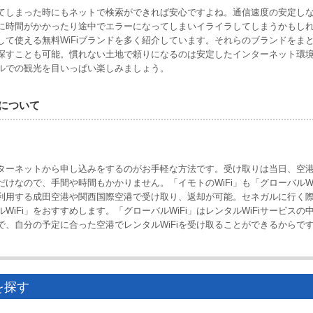
てしまった時にもネットで検索ができれば安心ですよね。通信速度の安定し
でに時間がかかったり途中でエラーになってしまいイライラしてしまうかもし
て使える無料WiFiブランドを多く紹介しています。それらのブランドをま
探すことも可能。慣れない土地で頼りになるのは安定したインターネット環
ガルでの観光を目いっぱい楽しみましょう。
取について
ンターネットから申し込みをするのがお手軽な方法です。受け取りは当日、空
けなので、手間や時間もかかりません。「イモトのWiFi」も「グローバルWi
利用する成田空港や関西国際空港で受け取り、返却が可能。セネガルに行く
iFi」をおすすめします。「グローバルWiFi」はレンタルWiFiサービスの
、自分の予定に合った空港でレンタルWiFiを受け取ることができるからで
を探す