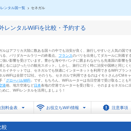
Fiレンタル国一覧
セネガル
レンタルWiFiを比較・予約する
ガルはアフリカ大陸に数ある国々の中でも治安が良く、旅行しやすいと人気の国で
れる、パリダカールラリーの終着点。
フランス
のパリを出発してダカールに到着す
に強い影響を受けています。豊かな海やサバンナに囲まれながらも先進国の影響を
感じるにはぴったりの観光スポット。しかし、旅行に行く時に治安や国柄と同じく
カイチケットでは、セネガルでも快適にインターネットを利用できるWiFiブラン
ルWiFiは全部で12社。そのうち、セネガルで利用できるのはイモトさんがCMキ
手「
グローバルWiFi
」です。もちろん、WiFiルーターは当日空港で受け取ることも
空港
他、地方空港など
日本
各地の空港でルーターを受け取り、そのままセネガルに
めに、WiFiレンタルを活用しましょう！
数別料金表
お役立ちWiFi情報
注意事項
比較