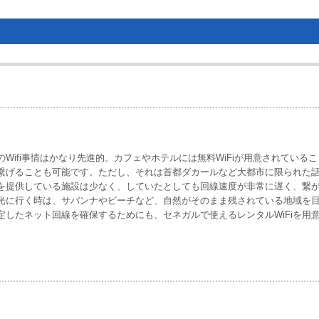
Wifi事情はかなり先進的。カフェやホテルには無料WiFiが用意されている
繋げることも可能です。ただし、それは首都ダカールなど大都市に限られた
iを提供している施設は少なく、していたとしても回線速度が非常に遅く、繋
光に行く時は、サバンナやビーチなど、自然がそのまま残されている地域を
したネット回線を確保するためにも、セネガルで使えるレンタルWiFiを用