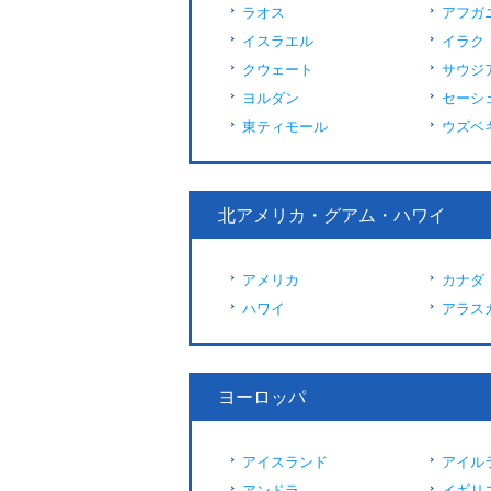
ラオス
アフガ
イスラエル
イラク
クウェート
サウジ
ヨルダン
セーシ
東ティモール
ウズベ
北アメリカ・グアム・ハワイ
アメリカ
カナダ
ハワイ
アラス
ヨーロッパ
アイスランド
アイル
アンドラ
イギリ