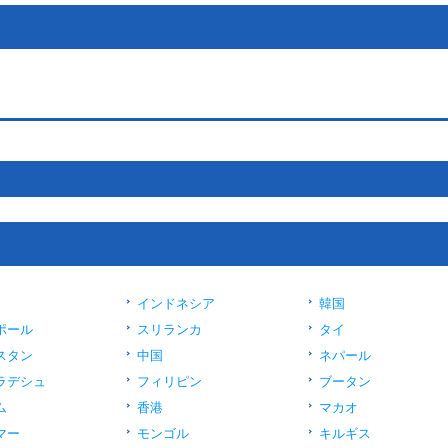
インドネシア
韓国
ポール
スリランカ
タイ
スタン
中国
ネパール
ラデシュ
フィリピン
ブータン
ム
香港
マカオ
マー
モンゴル
キルギス