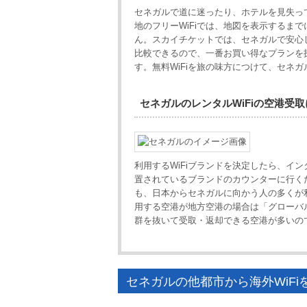
セネガルで道に迷ったり、ホテルを見失っ
地のフリーWiFiでは、地図を表示するま
ん。スカイチケットでは、セネガルで安心し
比較できるので、一番お買い得なプランを
す。無料WiFiを旅の味方につけて、セネ
セネガルのレンタルWiFiの空港受
利用するWiFiブランドを決定したら、イ
置されているブランドのカウンターに行くだ
も、日本からセネガルに向かう人の多くが
用する空港が地方空港の場合は「グローバルW
群を抜いて受取・返却できる空港が多いので
セネガルの他都市から海外WiFi