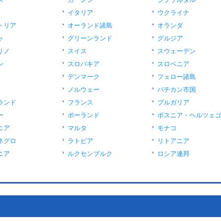
イタリア
ウクライナ
トリア
オーランド諸島
オランダ
ャ
グリーンランド
グルジア
リノ
スイス
スウェーデン
ン
スロバキア
スロベニア
デンマーク
フェロー諸島
ノルウェー
バチカン市国
ランド
フランス
ブルガリア
ー
ポーランド
ボスニア・ヘルツェ
ニア
マルタ
モナコ
ネグロ
ラトビア
リトアニア
ニア
ルクセンブルク
ロシア連邦