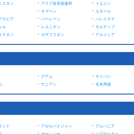
ニスタン
アラブ首長国連邦
イエメン
オマーン
カタール
アラビア
バーレーン
パレスチナ
ェル
レユニオン
モルディブ
キスタン
カザフスタン
アルメニア
グアム
サイパン
カ
テニアン
北米周遊
ランド
アゼルバイジャン
アルバニア
ス
ガーンジー
ジブラルタル