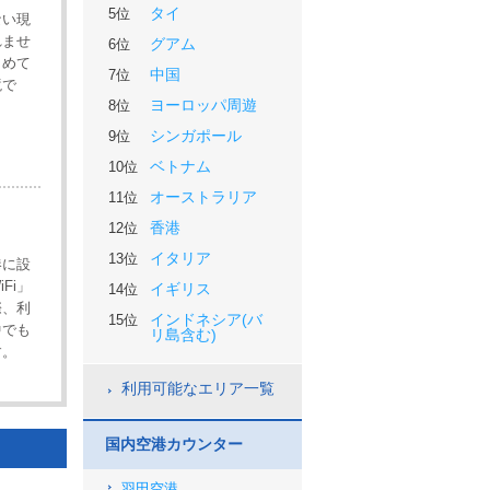
タイ
5位
ない現
れませ
グアム
6位
とめて
中国
7位
境で
ヨーロッパ周遊
8位
シンガポール
9位
ベトナム
10位
オーストラリア
11位
香港
12位
イタリア
13位
港に設
Fi」
イギリス
14位
際、利
インドネシア(バ
15位
中でも
リ島含む)
す。
利用可能なエリア一覧
国内空港カウンター
羽田空港