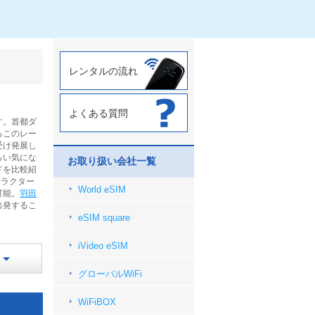
レンタルの流れ
よくある質問
す。首都ダ
るこのレー
受け発展し
らい気にな
お取り扱い会社一覧
ドを比較紹
ャラクター
World eSIM
可能。
羽田
出発するこ
eSIM square
iVideo eSIM
グローバルWiFi
WiFiBOX