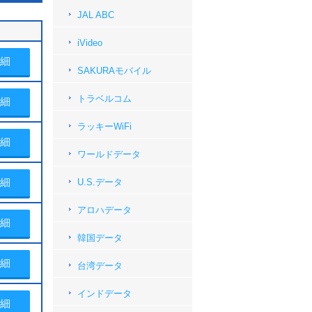
JAL ABC
iVideo
細
SAKURAモバイル
トラベルコム
細
ラッキーWiFi
細
ワールドデータ
細
U.S.データ
アロハデータ
細
韓国データ
細
台湾データ
インドデータ
細