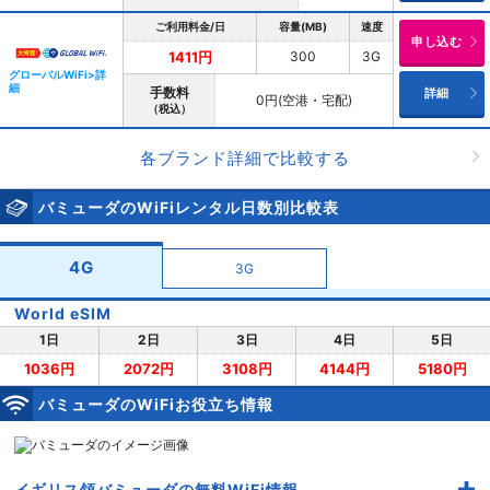
ご利用料金/日
容量(MB)
速度
申し込む
300
3G
1411円
グローバルWiFi>詳
細
手数料
詳細
0円(空港・宅配)
（税込）
各ブランド詳細で比較する
バミューダのWiFiレンタル日数別比較表
4G
3G
World eSIM
1日
2日
3日
4日
5日
1036円
2072円
3108円
4144円
5180円
バミューダのWiFiお役立ち情報
イギリス領バミューダの無料WiFi情報