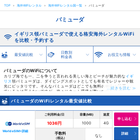
TOP
»
海外WiFiレンタル
»
海外WiFiレンタル国一覧
»
バミューダ
バミューダ
イギリス領バミューダで使える格安海外レンタルWiFi
を比較・予約する
日数別
最安値比較
お役立ち情報
料金表
バミューダのWiFiについて
カリブ海でも一、二を争うと言われる美しい海とビーチが魅力的な
イギ
リス
領バミューダは、ダイビングスポットとしても有名でレジャーや観
光にピッタリです。そんなバミューダはどこでも無料のWiFiが設置され
...続きを読む ≫
ているとは言えないですが、徐々にネット環境が整いつつあります。一
部のホテルやカフェ、レストランには無料WiFiが提供されていますが、
バミューダのWiFiレンタル最安値比較
行った先にWiFi環境があるかどうかは事前に調べる必要があるでしょ
う。スカイチケットが紹介するバミューダで利用できるWiFiルーターが
あれば、旅先でもネット環境が充実し、家族への連絡などもネット環境
ご利用料金/日
容量(MB)
速度
の有無関係なく可能です。予約から受け取りまでの手続きも簡単で、初
申し込む
めてWiFiルーターを使う方でも安心。疲れて帰国した後のWiFiルーター
1000
4G
1036円
の返却も、面倒な手続きもなく空港の返却BOXに返すだけなので、1台
あればきっと旅先での観光も楽しめますよ。
World eSIM>詳細
手数料
詳細
なし
（税込）