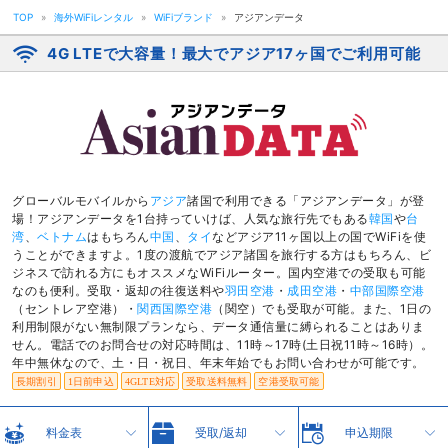
TOP
»
海外WiFiレンタル
»
WiFiブランド
»
アジアンデータ
4G LTEで大容量！最大でアジア17ヶ国でご利用可能
グローバルモバイルから
アジア
諸国で利用できる「アジアンデータ」が登
場！アジアンデータを1台持っていけば、人気な旅行先でもある
韓国
や
台
湾
、
ベトナム
はもちろん
中国
、
タイ
などアジア11ヶ国以上の国でWiFiを使
うことができますよ。1度の渡航でアジア諸国を旅行する方はもちろん、ビ
ジネスで訪れる方にもオススメなWiFiルーター。国内空港での受取も可能
なのも便利。受取・返却の往復送料や
羽田空港
・
成田空港
・
中部国際空港
（セントレア空港）・
関西国際空港
（関空）でも受取が可能。また、1日の
利用制限がない無制限プランなら、データ通信量に縛られることはありま
せん。電話でのお問合せの対応時間は、11時～17時(土日祝11時～16時）。
年中無休なので、土・日・祝日、年末年始でもお問い合わせが可能です。
長期割引
1日前申込
4GLTE対応
受取送料無料
空港受取可能
料金表
受取/返却
申込期限