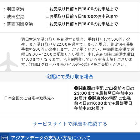
› 羽田空港
…お受取り日前々日16:00のお申込まで
› 成田空港
…お受取り日前々日16:00のお申込まで
› 関西国際空港
…お受取り日前々日16:00のお申込まで
羽田空港で受け取りを希望する場合、手数料として500円が発
生。また受け取りが22:00を過ぎてしまった場合、別途深夜受取
手数料200円が発生します。ご了承ください。中部国際空港で月
曜日9:00～12:00に受取りたい場合、申し込み期限は前週木曜日
14:00までとなります。※現在閉業している空港店舗もございま
す。詳細はグローバルモバイルの公式HPをご参照ください。
宅配にて受け取る場合
❶関東圏の宅配 ご出発前々日の
23:00まで※最短翌日午前中の
日本全国のご自宅や勤務先へ
お届け ❷関東外の宅配 ご出発
前々日の16:00まで※最短翌日
午前中のお届け
サービスサイトで詳細を確認する
アジアンデータの支払い方法について