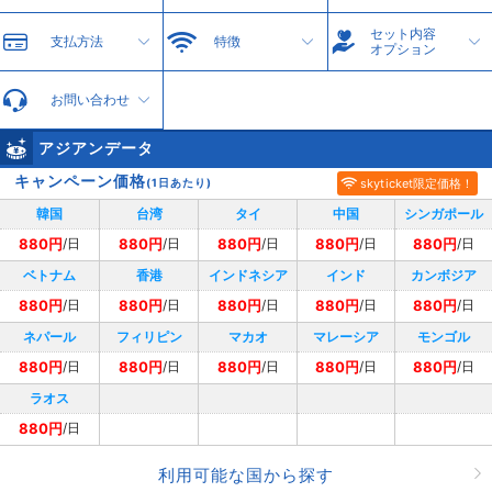
セット内容
支払方法
特徴
オプション
お問い合わせ
アジアンデータ
キャンペーン価格
(1日あたり)
skyticket限定価格！
韓国
台湾
タイ
中国
シンガポール
880円
880円
880円
880円
880円
/日
/日
/日
/日
/日
ベトナム
香港
インドネシア
インド
カンボジア
880円
880円
880円
880円
880円
/日
/日
/日
/日
/日
ネパール
フィリピン
マカオ
マレーシア
モンゴル
880円
880円
880円
880円
880円
/日
/日
/日
/日
/日
ラオス
880円
/日
利用可能な国から探す