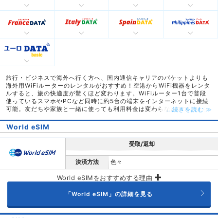
旅行・ビジネスで海外へ行く方へ、国内通信キャリアのパケットよりも
海外用WiFiルーターのレンタルがおすすめ！空港からWiFi機器をレンタ
ルすると、旅の快適度が驚くほど変わります。WiFiルーター1台で普段
使っているスマホやPCなど同時に約5台の端末をインターネットに接続
可能。友だちや家族と一緒に使っても利用料金は変わらないので、さら
...続きを読む ≫
にお得に。「海外で迷わないようにMAPを使いたい！」「旅行中もSNS
やニュースを見たい！」の希望もWiFiレンタルで解決です。
World eSIM
スカイチケットでは、グローバルWiFiやWiFiBOXなど人気ブランドや、
ハワイ・韓国・アメリカ・台湾・タイ・グアム・中国・ヨーロッパ周遊
受取/返却
など人気渡航先の料金比較を掲載。空港カウンターでの受取返却、24時
間サポート対応などサービス比較も一覧で！
決済方法
色々
スカイチケット限定のキャンペーンや長期割引・早割プランの中からぴ
ったりのWiFiレンタルを見つけられます。
World eSIMをおすすめする理由
「World eSIM」の詳細を見る