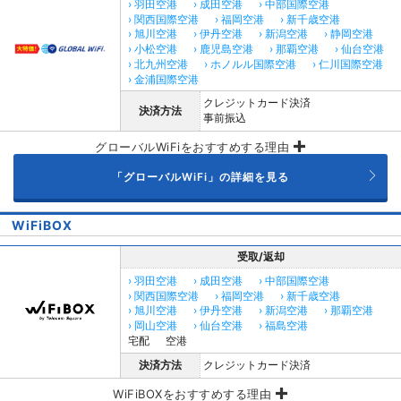
› 羽田空港
› 成田空港
› 中部国際空港
› 関西国際空港
› 福岡空港
› 新千歳空港
› 旭川空港
› 伊丹空港
› 新潟空港
› 静岡空港
› 小松空港
› 鹿児島空港
› 那覇空港
› 仙台空港
› 北九州空港
› ホノルル国際空港
› 仁川国際空港
› 金浦国際空港
クレジットカード決済
決済方法
事前振込
グローバルWiFiをおすすめする理由
「グローバルWiFi」の詳細を見る
WiFiBOX
受取/返却
› 羽田空港
› 成田空港
› 中部国際空港
› 関西国際空港
› 福岡空港
› 新千歳空港
› 旭川空港
› 伊丹空港
› 新潟空港
› 那覇空港
› 岡山空港
› 仙台空港
› 福島空港
宅配
空港
決済方法
クレジットカード決済
WiFiBOXをおすすめする理由