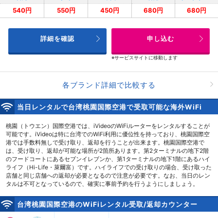
540円
550円
450円
680円
680円
詳細を確認
申し込む
※サービスサイトに移動します
各ブランド詳細で比較する
当日レンタルで台湾桃園国際空港で受取可能な海外WiFi
桃園（トウエン）国際空港では、iVideoのWiFiルーターをレンタルすることが
可能です。iVideoは特に台湾でのWiFi利用に優位性を持っており、桃園国際空
港では手数料無しで受け取り、返却を行うことが出来ます。桃園国際空港で
は、受け取り、返却が可能な場所が2箇所あります。第2ターミナルの地下2階
のフードコートにあるセブンイレブンか、第1ターミナルの地下1階にあるハイ
ライフ（Hi-Life・萊爾富）です。ハイライフでの受け取りの場合、受け取った
店舗と同じ店舗への返却が必要となるので注意が必要です。なお、当日のレン
タルは不可となっているので、確実に事前予約を行うようにしましょう。
台湾桃園国際空港のWiFiレンタル受取/返却カウンター