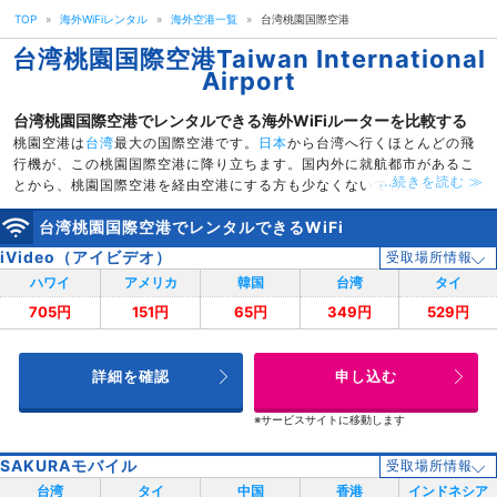
TOP
»
海外WiFiレンタル
»
海外空港一覧
»
台湾桃園国際空港
台湾桃園国際空港
Taiwan International
Airport
台湾桃園国際空港でレンタルできる海外WiFiルーターを比較する
桃園空港は
台湾
最大の国際空港です。
日本
から台湾へ行くほとんどの飛
行機が、この桃園国際空港に降り立ちます。国内外に就航都市があるこ
...続きを読む ≫
とから、桃園国際空港を経由空港にする方も少なくないでしょう。そん
な桃園空港では、海外旅行の必需品であるレンタルWiFiルーターの受け
台湾桃園国際空港でレンタルできるWiFi
取りが可能なんですよ。桃園空港内でWiFiの受渡しができるレンタルブ
ランドは、iVideoです。iVideoは、台湾に本社があるWiFiブランドとい
iVideo（アイビデオ）
受取場所情報
う事で、サービス面・価格面で他社を圧倒しています。事前予約済みの
ハワイ
アメリカ
韓国
台湾
タイ
iVideoのWiFiルーターは、空港内の「宅配通」カウンター、または空港
内空港で受渡しが可能です。「宅配通」のカウンターは、第ターミナ
705円
151円
65円
349円
529円
ル・第2ターミナルに一箇所ずつあります。
また、コンビニは第1ターミナルには「ハイライフ」、第2ターミナルに
は「セブンイレブン」があります。桃園空港内でWiFiルーターの受渡し
詳細を確認
申し込む
を希望するのであれば、申し込みの前に利用する空港ターミナルがどこ
か確認する必要がありますね。
※サービスサイトに移動します
SAKURAモバイル
受取場所情報
台湾
タイ
中国
香港
インドネシア