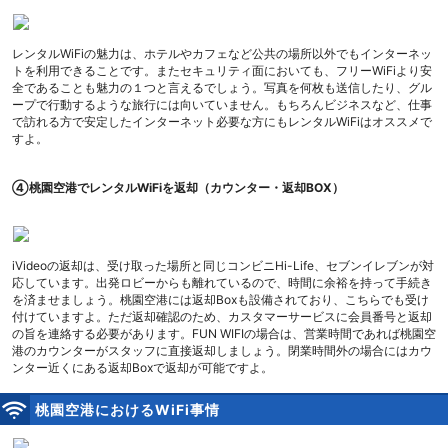
レンタルWiFiの魅力は、ホテルやカフェなど公共の場所以外でもインターネッ
トを利用できることです。またセキュリティ面においても、フリーWiFiより安
全であることも魅力の１つと言えるでしょう。写真を何枚も送信したり、グル
ープで行動するような旅行には向いていません。もちろんビジネスなど、仕事
で訪れる方で安定したインターネット必要な方にもレンタルWiFiはオススメで
すよ。
④桃園空港でレンタルWiFiを返却（カウンター・返却BOX）
iVideoの返却は、受け取った場所と同じコンビニHi-Life、セブンイレブンが対
応しています。出発ロビーからも離れているので、時間に余裕を持って手続き
を済ませましょう。桃園空港には返却Boxも設備されており、こちらでも受け
付けていますよ。ただ返却確認のため、カスタマーサービスに会員番号と返却
の旨を連絡する必要があります。FUN WIFIの場合は、営業時間であれば桃園空
港のカウンターがスタッフに直接返却しましょう。閉業時間外の場合にはカウ
ンター近くにある返却Boxで返却が可能ですよ。
桃園空港におけるWiFi事情