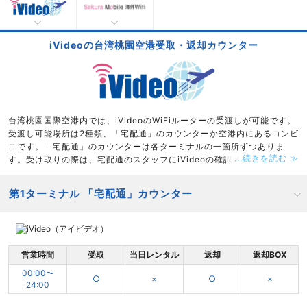
iVideoの台湾桃園空港受取・返却カウンター
台湾桃園国際空港内では、iVideoのWiFiルーターの受渡しが可能です。
受渡し可能場所は2種類、「宅配通」のカウンターか空港内にあるコンビ
ニです。「宅配通」のカウンターは各ターミナルの一箇所ずつありま
...続きを読む ≫
す。受け取りの際は、宅配通のスタッフにiVideoの確認メールを提示し
てください。空港内コンビニで受渡しを希望する場合、第1ターミナルを
利用予定の方は「ハイライフ」で、第2ターミナルは「セブンイレブン」
第1ターミナル 「宅配通」カウンター
を予約申込み時に選択してください。
営業時間
受取
当日レンタル
返却
返却BOX
00:00〜
○
×
○
×
24:00