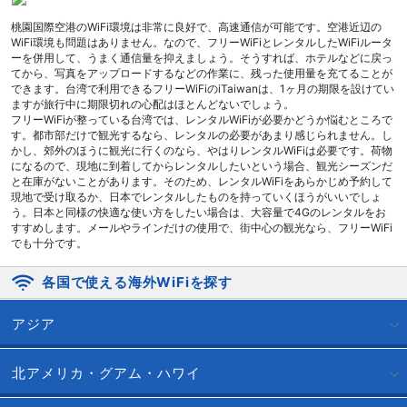
桃園国際空港のWiFi環境は非常に良好で、高速通信が可能です。空港近辺の
WiFi環境も問題はありません。なので、フリーWiFiとレンタルしたWiFiルータ
ーを併用して、うまく通信量を抑えましょう。そうすれば、ホテルなどに戻っ
てから、写真をアップロードするなどの作業に、残った使用量を充てることが
できます。台湾で利用できるフリーWiFiのiTaiwanは、1ヶ月の期限を設けてい
ますが旅行中に期限切れの心配はほとんどないでしょう。
フリーWiFiが整っている台湾では、レンタルWiFiが必要かどうか悩むところで
す。都市部だけで観光するなら、レンタルの必要があまり感じられません。し
かし、郊外のほうに観光に行くのなら、やはりレンタルWiFiは必要です。荷物
になるので、現地に到着してからレンタルしたいという場合、観光シーズンだ
と在庫がないことがあります。そのため、レンタルWiFiをあらかじめ予約して
現地で受け取るか、日本でレンタルしたものを持っていくほうがいいでしょ
う。日本と同様の快適な使い方をしたい場合は、大容量で4Gのレンタルをお
すすめします。メールやラインだけの使用で、街中心の観光なら、フリーWiFi
でも十分です。
各国で使える海外WiFiを探す
アジア
北アメリカ・グアム・ハワイ