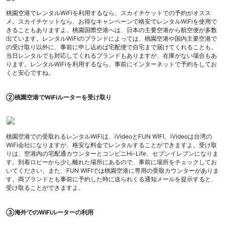
桃園空港でレンタルWiFiを利用するなら、スカイチケットでの予約がオスス
メ。スカイチケットなら、お得なキャンペーンで格安でレンタルWiFiを使用で
きることもありますよ。桃園国際空港へは、日本の主要空港から航空便が多数
出ています。レンタルWiFiのブランドによっては、桃園空港や国内主要空港で
の受け取り以外に、事前に申し込めば宅配便で自宅まで届けてくれることも。
当日レンタルでも対応してくれるブランドもありますが、在庫がない場合もあ
ります。レンタルWiFiを利用するなら、事前にインターネットで予約をしてお
くと安心ですね。
②桃園空港でWiFiルーターを受け取り
桃園空港での受取れるレンタルWiFiは、iVideoとFUN WIFI。iVideoは台湾の
WiFi会社になりますが、格安な料金でレンタルすることができますよ。受け取
りは、空港内の宅配通カウンターとコンビニHi-Life、セブンイレブンになりま
す。到着ロビーから少し離れた場所にあるので、事前に場所をチェックしてお
いてください。また、FUN WIFIでは桃園空港に専用の受取カウンターがありま
す。両ブランドとも事前に予約した時に送られくる通知メールを提示すると、
受け取ることができますよ。
③海外でのWiFiルーターの利用