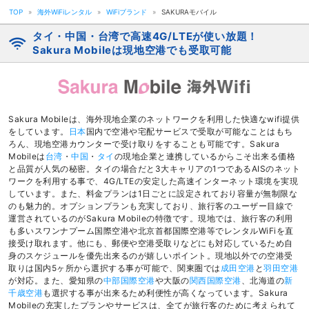
TOP
»
海外WiFiレンタル
»
WiFiブランド
»
SAKURAモバイル
タイ・中国・台湾で高速4G/LTEが使い放題！
Sakura Mobileは現地空港でも受取可能
Sakura Mobileは、海外現地企業のネットワークを利用した快適なwifi提供
をしています。
日本
国内で空港や宅配サービスで受取が可能なことはもち
ろん、現地空港カウンターで受け取りをすることも可能です。Sakura
Mobileは
台湾
・
中国
・
タイ
の現地企業と連携しているからこそ出来る価格
と品質が人気の秘密。タイの場合だと3大キャリアの1つであるAISのネット
ワークを利用する事で、4G/LTEの安定した高速インターネット環境を実現
しています。また、料金プランは1日ごとに設定されており容量が無制限な
のも魅力的。オプションプランも充実しており、旅行客のユーザー目線で
運営されているのがSakura Mobileの特徴です。現地では、旅行客の利用
も多いスワンナプーム国際空港や北京首都国際空港等でレンタルWiFiを直
接受け取れます。他にも、郵便や空港受取りなどにも対応しているため自
身のスケジュールを優先出来るのが嬉しいポイント。現地以外での空港受
取りは国内5ヶ所から選択する事が可能で、関東圏では
成田空港
と
羽田空港
が対応。また、愛知県の
中部国際空港
や大阪の
関西国際空港
、北海道の
新
千歳空港
も選択する事が出来るため利便性が高くなっています。Sakura
Mobileの充実したプランやサービスは、全てが旅行客のために考えられて