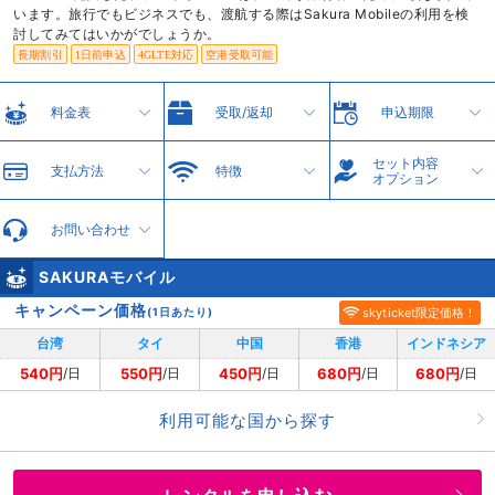
います。旅行でもビジネスでも、渡航する際はSakura Mobileの利用を検
討してみてはいかがでしょうか。
長期割引
1日前申込
4GLTE対応
空港受取可能
料金表
受取/返却
申込期限
セット内容
支払方法
特徴
オプション
お問い合わせ
SAKURAモバイル
キャンペーン価格
(1日あたり)
skyticket限定価格！
台湾
タイ
中国
香港
インドネシア
540円
550円
450円
680円
680円
/日
/日
/日
/日
/日
利用可能な国から探す