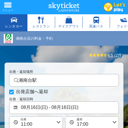
湘南台店の料金・予約
4.5 (2件)
出発・返却場所
湘南台駅
出発店舗へ返却
出発・返却日時
出発
返却