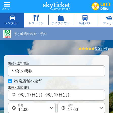
茅ヶ崎店の料金・予約
5.0 (1件)
出発・返却場所
茅ケ崎駅
出発店舗へ返却
出発・返却日時
出発
返却