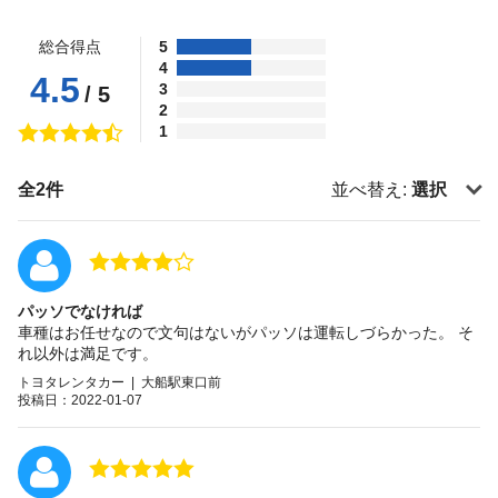
総合得点
5
4
4.5
3
/ 5
2
1
全2件
並べ替え:
選択
パッソでなければ
車種はお任せなので文句はないがパッソは運転しづらかった。 そ
れ以外は満足です。
トヨタレンタカー | 大船駅東口前
投稿日：2022-01-07