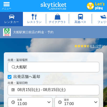
大船駅東口前店の料金・予約
4.5 (2件)
出発・返却場所
大船駅
出発店舗へ返却
出発・返却日時
出発
返却