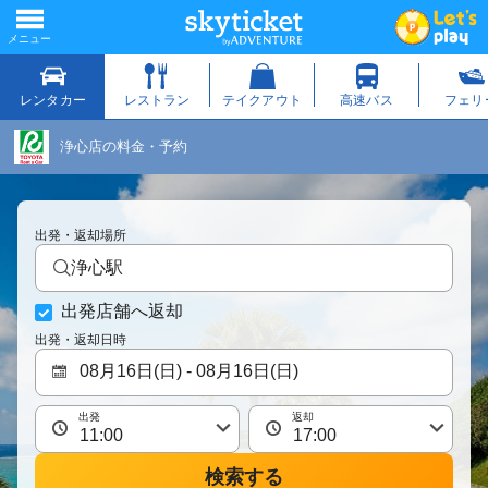
浄心店の料金・予約
出発・返却場所
浄心駅
出発店舗へ返却
出発・返却日時
出発
返却
検索する