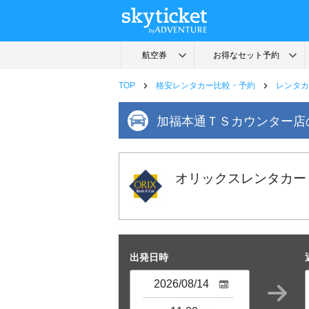
TOP
格安レンタカー比較・予約
レンタカ
加福本通ＴＳカウンター店
オリックスレンタカー
出発日時