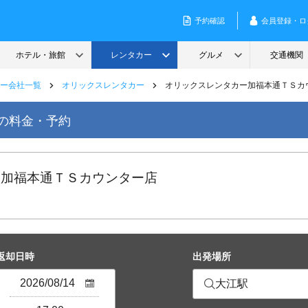
ー会社一覧
オリックスレンタカー
オリックスレンタカー加福本通ＴＳカ
の料金・予約
 加福本通ＴＳカウンター店
返却日時
出発場所
大江駅