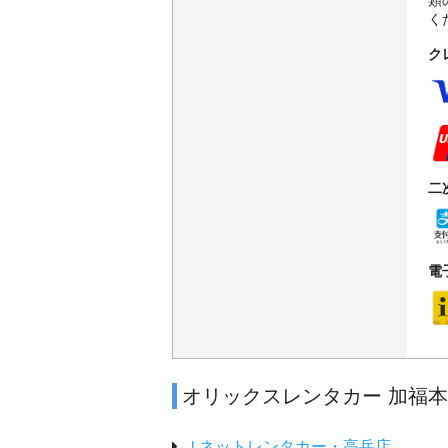
類
く
ク
二
電
オリックスレンタカー 加福
Ｊネットレンタカー・高岳店