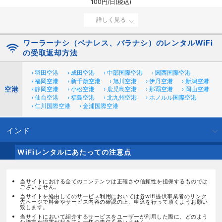
100円/日(税込)
詳しく見る
ワーラーナシ（ベナレス、バラナシ）のレンタルWiFi
の受取返却方法
› 羽田空港
› 成田空港
› 中部国際空港
› 関西国際空港
› 福岡空港
› 新千歳空港
› 旭川空港
› 伊丹空港
› 新潟空港
空港
› 静岡空港
› 小松空港
› 鹿児島空港
› 那覇空港
› 岡山空港
› 仙台空港
› 福島空港
› 北九州空港
› ホノルル国際空港
› 仁川国際空港
› 金浦国際空港
インド
WiFiレンタルにあたっての注意点
当サイトにおける全てのコンテンツは正確さや信頼性を担保するものでは
ございません。
当サイトを経由してのサービス利用においては各wifi提供事業者のリンク
先ページで料金やサービス内容の確認の上、申込を行って頂くようお願い
致します。
当サイトにおいて紹介するサービスをユーザーが利用した際に、どのよう