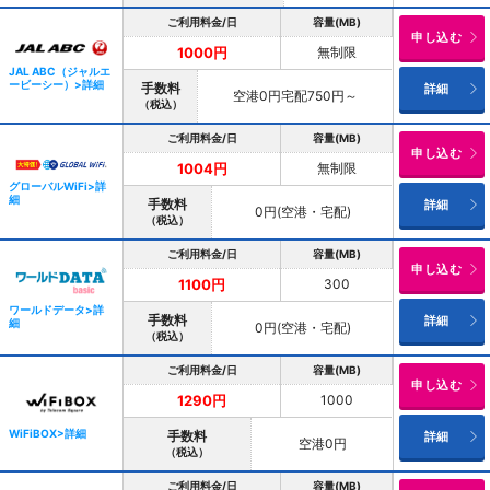
ご利用料金/日
容量(MB)
申し込む
無制限
1000円
JAL ABC（ジャルエ
ービーシー）>詳細
手数料
詳細
空港0円宅配750円～
（税込）
ご利用料金/日
容量(MB)
申し込む
無制限
1004円
グローバルWiFi>詳
細
手数料
詳細
0円(空港・宅配)
（税込）
ご利用料金/日
容量(MB)
申し込む
300
1100円
ワールドデータ>詳
手数料
詳細
細
0円(空港・宅配)
（税込）
ご利用料金/日
容量(MB)
申し込む
1000
1290円
WiFiBOX>詳細
手数料
詳細
空港0円
（税込）
ご利用料金/日
容量(MB)