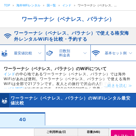
TOP
»
海外WiFiレンタル
»
国一覧
»
インド
»
ワーラーナシ（ベナレス、バラナシ）
ワーラーナシ（ベナレス、バラナシ）
ワーラーナシ（ベナレス、バラナシ）で使える格安海
外レンタルWiFiを比較・予約する
日数別
最安値比較
基本セット例
料金表
ワーラーナシ（ベナレス、バラナシ）のWiFiについて
インド
の中心地であるワーラーナシ（ベナレス、バラナシ）では海外
WiFiがあれば便利。ワーラーナシ（ベナレス、バラナシ）で使える海外
WiFiは全部で21プランです。友人との旅行で沢山の人数で使うなら
グロ
...続きを読む ≫
ーバルWiFi
がおすすめです。500や3000MBから容量を選べるのでワー
ラーナシ（ベナレス、バラナシ）で沢山インターネットを使いたい方に
ワーラーナシ（ベナレス、バラナシ）のWiFiレンタル最安
も安心です。ワーラーナシ（ベナレス、バラナシ）で使える海外WiFiル
値比較
ーターは
羽田空港
や
成田空港
で受取返却が可能です。グローバルWiFiは
wifi受取返却カウンターも長く開いており、羽田空港では飛行機の時間
を選ばず受取返却が可能です。ワーラーナシ（ベナレス、バラナシ）専
用海外WiFiはスカイチケットでレンタルするのがお得。最安値が38円と
4G
他社ではできないキャンペーン価格でレンタルができます。
ご利用料金/日
容量(MB)