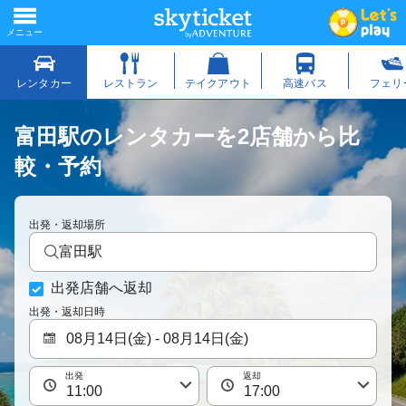
富田駅のレンタカーを2店舗から比
較・予約
出発・返却場所
富田駅
出発店舗へ返却
出発・返却日時
出発
返却