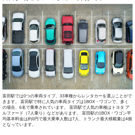
富田駅では0つの車両タイプ、33車種からレンタカーを選ぶことがで
きます。 富田駅で特に人気の車両タイプは1BOX・ワゴンで、多く
の場合、6名で乗車されています。 富田駅で人気の車種はトヨタ ア
ルファード（7人乗り）などがあります。 富田駅の1BOX・ワゴン平
均基本料金は約0円で最大乗車人数は7人、トランク最大積載量は4個
となっています。