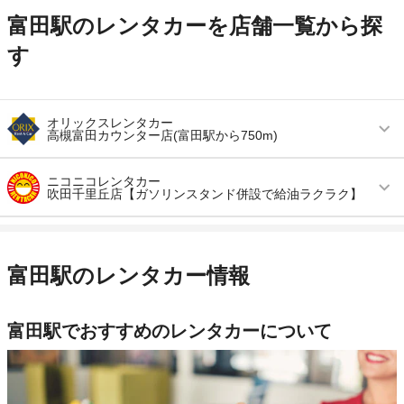
富田駅のレンタカーを店舗一覧から探
す
オリックスレンタカー
高槻富田カウンター店(富田駅から750m)
営業時間
毎日 08:30 ～ 19:00
ニコニコレンタカー
吹田千里丘店【ガソリンスタンド併設で給油ラクラク】
アクセス
富田駅より徒歩で約12分（送迎なし）
営業時間
毎日 08:00 ～ 20:00
住所
高槻市寿町２－２０－２３ 出光高槻富田ＳＳ内
アクセス
千里丘駅より徒歩で約10分（送迎なし）
店舗詳細
店舗詳細ページはこちら
富田駅のレンタカー情報
住所
大阪府吹田市新芦屋下2-35
この店舗でレンタカーを探す
店舗詳細
店舗詳細ページはこちら
富田駅でおすすめのレンタカーについて
この店舗でレンタカーを探す