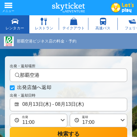
那覇空港ビジネス店の料金・予約
出発・返却場所
那覇空港
出発店舗へ返却
出発・返却日時
出発
返却
検索する