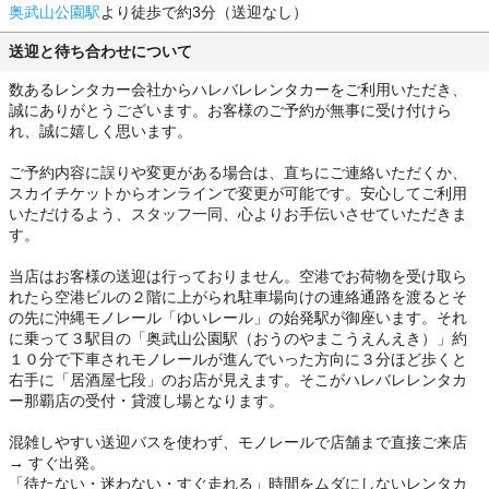
奥武山公園駅
より徒歩で約3分（送迎なし）
送迎と待ち合わせについて
数あるレンタカー会社からハレバレレンタカーをご利用いただき、
誠にありがとうございます。お客様のご予約が無事に受け付けら
れ、誠に嬉しく思います。
ご予約内容に誤りや変更がある場合は、直ちにご連絡いただくか、
スカイチケットからオンラインで変更が可能です。安心してご利用
いただけるよう、スタッフ一同、心よりお手伝いさせていただきま
す。
当店はお客様の送迎は行っておりません。空港でお荷物を受け取ら
れたら空港ビルの２階に上がられ駐車場向けの連絡通路を渡るとそ
の先に沖縄モノレール「ゆいレール」の始発駅が御座います。それ
に乗って３駅目の「奥武山公園駅（おうのやまこうえんえき）」約
１０分で下車されモノレールが進んでいった方向に３分ほど歩くと
右手に「居酒屋七段」のお店が見えます。そこがハレバレレンタカ
ー那覇店の受付・貸渡し場となります。
混雑しやすい送迎バスを使わず、モノレールで店舗まで直接ご来店
→ すぐ出発。
「待たない・迷わない・すぐ走れる」時間をムダにしないレンタカ