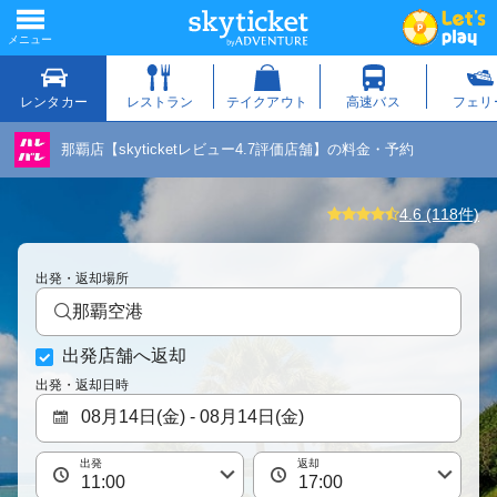
那覇店【skyticketレビュー4.7評価店舗】の料金・予約
4.6 (118件)
出発・返却場所
那覇空港
出発店舗へ返却
出発・返却日時
出発
返却