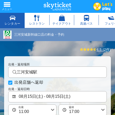
三河安城新幹線口店の料金・予約
4.5 (2件)
出発・返却場所
三河安城駅
出発店舗へ返却
出発・返却日時
出発
返却