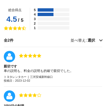
総合得点
5
4
4.5
3
/ 5
2
1
全2件
並べ替え:
選択
親切です
車の説明も、料金の説明も的確で親切でした。
トヨタレンタカー | 三河安城新幹線口
投稿日：2023-12-02
2泊3日の利用