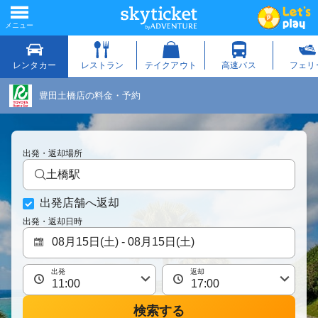
豊田土橋店の料金・予約
出発・返却場所
土橋駅
出発店舗へ返却
出発・返却日時
出発
返却
検索する